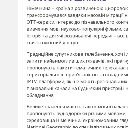
Німеччина – країна з розвиненою цифровою
трансформувався завдяки масовій міграції на
OTT-сервіси. Інтерес до пізнавального конт
вивчення мов, науково-популярні фільми, св
історія та дитячі розвиваючі передачі – вс
і високоякісний доступ.
Традиційне супутникове телебачення, хоч і
запити найвимогливіших глядачів, які прагн
пропонують пакети тематичних телеканалі
територіальною прив’язаністю та складним
IPTV-платформи, які не мають регіональни
пізнавальні канали на будь-який пристрій 
обладнання.
Велике значення мають також мовні налашту
пропонують аудіодоріжки різними мовами,
середовища Німеччини. Україномовним глядач
National Geographic до спеціалізованих осв