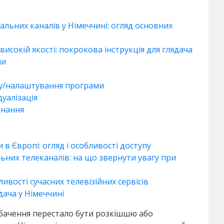
альних каналів у Німеччині: огляд основних
високій якості: покрокова інструкція для глядача
ми
ку/налаштування програми
дуалізація
днання
в Європі: огляд і особливості доступу
ьних телеканалів: на що звернути увагу при
ивості сучасних телевізійних сервісів
дача у Німеччині
лебачення перестало бути розкішшю або