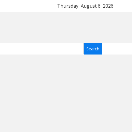
оимость
Топ-5 тканей для летнего платья: какие 
Thursday, August 6, 2026