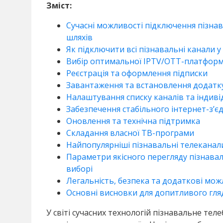
Зміст:
Сучасні можливості підключення пізнав
шляхів
Як підключити всі пізнавальні канали у 
Вибір оптимальної IPTV/OTT-платфор
Реєстрація та оформлення підписки
Завантаження та встановлення додат
Налаштування списку каналів та індиві
Забезпечення стабільного інтернет-з’є
Оновлення та технічна підтримка
Складання власної ТВ-програми
Найпопулярніші пізнавальні телеканали 
Параметри якісного перегляду пізнавал
виборі
Легальність, безпека та додаткові можл
Основні висновки для допитливого гля
У світі сучасних технологій пізнавальне те