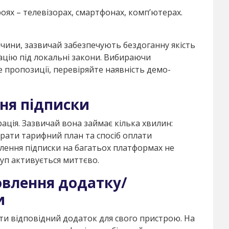
оях – телевізорах, смартфонах, комп’ютерах.
еччини, зазвичай забезпечують бездоганну якість
тацію під локальні закони. Вибираючи
 пропозиції, перевіряйте наявність демо-
ня підписки
рація. Зазвичай вона займає кілька хвилин:
брати тарифний план та спосіб оплати
млення підписки на багатьох платформах не
уп активується миттєво.
овлення додатку/
и
ити відповідний додаток для свого пристрою. На