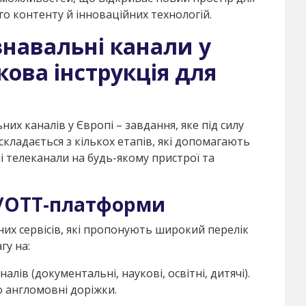
го контенту й інноваційних технологій.
знавальні канали у
кова інструкція для
них каналів у Європі – завдання, яке під силу
складається з кількох етапів, які допомагають
телеканали на будь-якому пристрої та
V/OTT-платформи
дних сервісів, які пропонують широкий перелік
гу на:
алів (документальні, наукові, освітні, дитячі).
о англомовні доріжки.