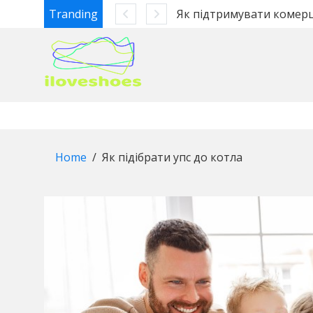
Tranding
Як підтримувати комерційний транспорт у робочому стані: вантажівки Tatra та автобуси
Автома
Skip
to
content
Home
Як підібрати упс до котла