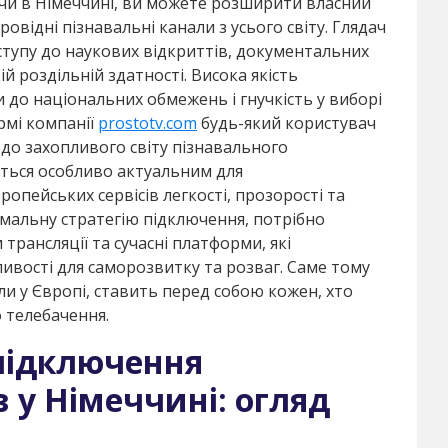
чи в Німеччині, ви можете розширити власний
відні пізнавальні канали з усього світу. Глядач
ступу до наукових відкриттів, документальних
ій роздільній здатності. Висока якість
и до національних обмежень і гнучкість у виборі
рмі компанії
prostotv.com
будь-який користувач
до захопливого світу пізнавального
иться особливо актуальним для
вропейських сервісів легкості, прозорості та
мальну стратегію підключення, потрібно
трансляції та сучасні платформи, які
ивості для саморозвитку та розваг. Саме тому
ли у Європі, ставить перед собою кожен, хто
о телебачення.
підключення
 у Німеччині: огляд