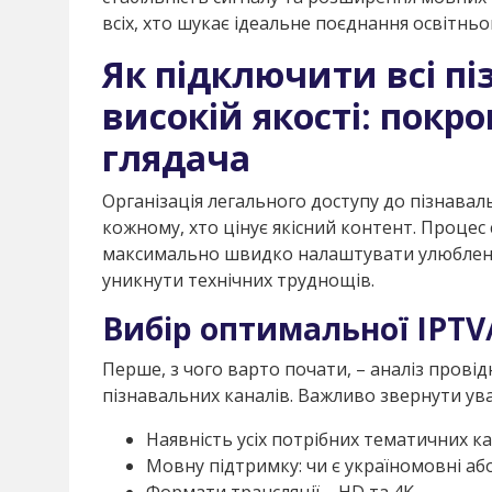
всіх, хто шукає ідеальне поєднання освітньо
Як підключити всі пі
високій якості: покро
глядача
Організація легального доступу до пізнаваль
кожному, хто цінує якісний контент. Процес 
максимально швидко налаштувати улюблені 
уникнути технічних труднощів.
Вибір оптимальної IPT
Перше, з чого варто почати, – аналіз прові
пізнавальних каналів. Важливо звернути ува
Наявність усіх потрібних тематичних кан
Мовну підтримку: чи є україномовні аб
Формати трансляції – HD та 4K.