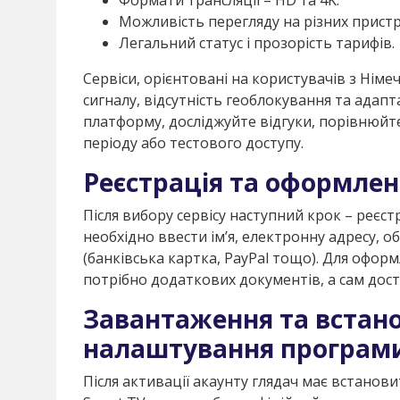
Можливість перегляду на різних пристр
Легальний статус і прозорість тарифів.
Сервіси, орієнтовані на користувачів з Нім
сигналу, відсутність геоблокування та адап
платформу, досліджуйте відгуки, порівнюйте
періоду або тестового доступу.
Реєстрація та оформлен
Після вибору сервісу наступний крок – реєст
необхідно ввести ім’я, електронну адресу, о
(банківська картка, PayPal тощо). Для офор
потрібно додаткових документів, а сам дост
Завантаження та встан
налаштування програм
Після активації акаунту глядач має встанов