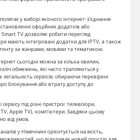
олягає у виборі якісного інтернет-з’єднання
 встановленні офіційних додатків або
 Smart TV дозволяє робити перегляд
ри мають інтегровані додатки для IPTV, а також
нтенту за жанрами, мовами та тематикою.
ернет сьогодні можна за кілька хвилин,
ліч обмежень, які часто трапляються у
легальність сервісів: обираючи перевірені
ро блокування або втрату доступу до
сервісу під різні пристрої: телевізори,
TV, Apple TV), комп’ютери. Завдяки цьому
о від умов.
налів у Німеччині орієнтується на якість,
 можливостей, що відкриває новий простір для