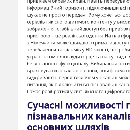
привілеєм окремих країн. Навіть перебуваю
інформаційний горизонт, підключивши всі про
шукає не просто передачі: йому хочеться до
серіалів і якісного дитячого контенту у висок
зображення, стабільний доступ без прив’язк
пристрою – це реалії сьогодення. На платфо
з Німеччини може швидко отримати доступ 
телебачення та фільмів у HD-якості, що роб
українськомовної аудиторії, яка очікує від є
бездоганного функціоналу. Вибираючи опти
враховувати локальні нюанси, нові формати 
відкривають перед глядачем унікальні можл
питання, як підключити всі пізнавальні кана
бажає розібратися у світі якісного цифровог
Сучасні можливості 
пізнавальних каналів
основних шляхів