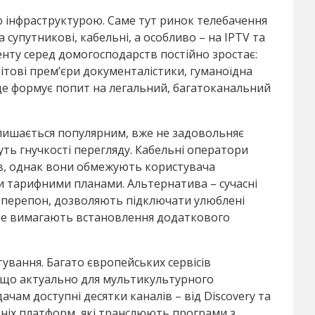
 інфраструктурою. Саме тут ринок телебачення
 супутникові, кабельні, а особливо – на IPTV та
енту серед домогосподарств постійно зростає:
ітові прем’єри документалістики, гуманоїдна
е це формує попит на легальний, багатоканальний
 лишається популярним, вже не задовольняє
уть гнучкості перегляду. Кабельні оператори
в, однак вони обмежують користувача
и тарифними планами. Альтернатива – сучасні
х перепон, дозволяють підключати улюблені
і не вимагають встановлення додаткового
вання. Багато європейських сервісів
 що актуально для мультикультурного
ам доступні десятки каналів – від Discovery та
ітніх платформ, які транслюють програми з