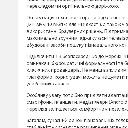
перекладом чи оригінальною доріжкою.
Оптимізація технічної сторони підключення п
(мінімум 10 Мбіт/с для HD-якості), а також у
використанні браузерних рішень. Підтримка
максимально зручним, адже сучасні телевізо
вбудовані засоби пошуку пізнавального ко
Підключити ТВ безпосередньо до мережі інт
оминаючи бюрократичні формальності та без
класичних провайдерів. Не менш важливим є 
платформи, користувачі можуть не думати п
улюблених каналів.
Особливу увагу потрібно приділяти адаптації 
смартфони, планшети, медіаплеєри (Android 
перегляд залишається комфортним незалежн
Загалом, сучасний ринок пізнавальних телека
стабільність сигналу та розширення мовних