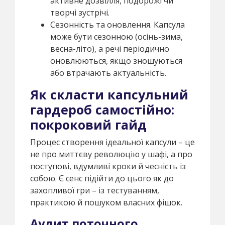
активне дозвілля, подорожі чи
творчі зустрічі.
Сезонність та оновлення. Капсула
може бути сезонною (осінь-зима,
весна-літо), а речі періодично
оновлюються, якщо зношуються
або втрачають актуальність.
Як скласти капсульний
гардероб самостійно:
покроковий гайд
Процес створення ідеальної капсули – це
не про миттєву революцію у шафі, а про
поступові, вдумливі кроки й чесність із
собою. Є сенс підійти до цього як до
захопливої гри – із тестуванням,
практикою й пошуком власних фішок.
Аудит поточного