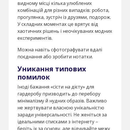
видному місці кілька улюблених
комбінацій для різних випадків: робота,
прогулянка, зустріч із друзями, подорож.
У складних моментах це врятує від
хаотичних рішень і неочікуваних модних
експериментів.
Можна навіть сфотографувати вдалі
поєднання або зробити нотатки.
Уникання типових
помилок
Іноді бажання «сісти на дієту» для
гардеробу призводить до перебору
мінімалізму й нудних образів. Важливо
не жертвувати власною унікальністю
заради універсальності. Не женіться за
ідеальними списками з інтернету –
беріть їх за основу, але відчувайте межу