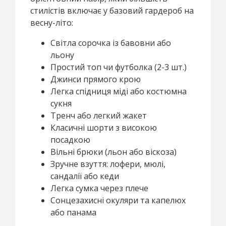
стилістів включає у базовий гардероб на
весну-літо:
Світла сорочка із бавовни або
льону
Простий топ чи футболка (2-3 шт.)
Джинси прямого крою
Легка спідниця міді або костюмна
сукня
Тренч або легкий жакет
Класичні шорти з високою
посадкою
Вільні брюки (льон або віскоза)
Зручне взуття: лофери, мюлі,
сандалії або кеди
Легка сумка через плече
Сонцезахисні окуляри та капелюх
або панама