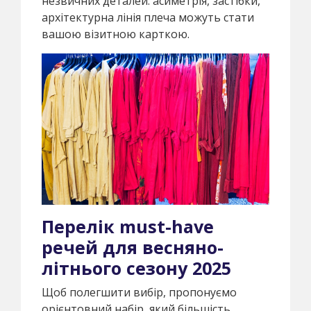
незвичних деталей: асиметрія, застібки,
архітектурна лінія плеча можуть стати
вашою візитною карткою.
Перелік must-have
речей для весняно-
літнього сезону 2025
Щоб полегшити вибір, пропонуємо
орієнтовний набір, який більшість