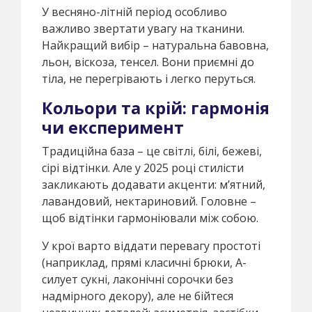
У весняно-літній період особливо
важливо звертати увагу на тканини.
Найкращий вибір – натуральна бавовна,
льон, віскоза, тенсел. Вони приємні до
тіла, не перегрівають і легко перуться.
Кольори та крій: гармонія
чи експеримент
Традиційна база – це світлі, білі, бежеві,
сірі відтінки. Але у 2025 році стилісти
закликають додавати акценти: м’ятний,
лавандовий, нектариновий. Головне –
щоб відтінки гармоніювали між собою.
У крої варто віддати перевагу простоті
(наприклад, прямі класичні брюки, А-
силует сукні, лаконічні сорочки без
надмірного декору), але не бійтеся