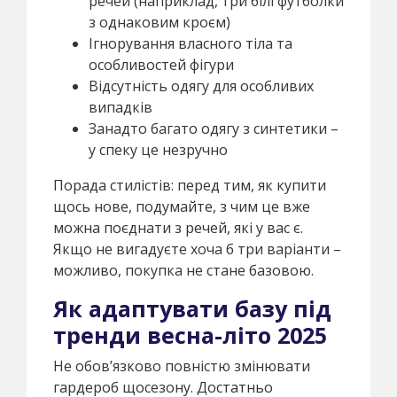
речей (наприклад, три білі футболки
з однаковим кроєм)
Ігнорування власного тіла та
особливостей фігури
Відсутність одягу для особливих
випадків
Занадто багато одягу з синтетики –
у спеку це незручно
Порада стилістів: перед тим, як купити
щось нове, подумайте, з чим це вже
можна поєднати з речей, які у вас є.
Якщо не вигадуєте хоча б три варіанти –
можливо, покупка не стане базовою.
Як адаптувати базу під
тренди весна-літо 2025
Не обов’язково повністю змінювати
гардероб щосезону. Достатньо