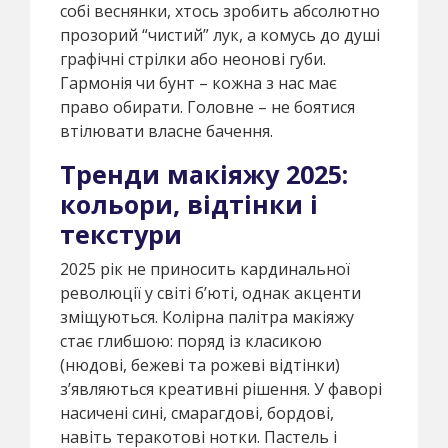
собі веснянки, хтось зробить абсолютно
прозорий “чистий” лук, а комусь до душі
графічні стрілки або неонові губи.
Гармонія чи бунт – кожна з нас має
право обирати. Головне – не боятися
втілювати власне бачення.
Тренди макіяжу 2025:
кольори, відтінки і
текстури
2025 рік не приносить кардинальної
революції у світі б’юті, однак акценти
зміщуються. Колірна палітра макіяжу
стає глибшою: поряд із класикою
(нюдові, бежеві та рожеві відтінки)
з’являються креативні рішення. У фаворі
насичені сині, смарагдові, бордові,
навіть теракотові нотки. Пастель і