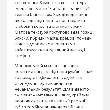
точок уваги. Замість чіткого контуру –
ефект “розмитих” чи “зацілованих” губ,
техніка blurred lips. У моді ягідні, винні,
шоколадні відтінки та нова класика –
глибокий корал та стиглий персик.
Матова текстура поступово здає позиції:
блиски, гібридні масла, кремові помади
із доглядовими компонентами
забезпечують натуральний вигляд і
комфорт.
Монохромний макіяж – ще один
помітний напрям. Відтінки рум’ян, тіней
та помади підбирають в одній гамі,
отримуючи гармонійний, але
небанальний результат. Для відверто
сміливих – металічний блиск, грайливі
неонові акценти та навіть “графічні”
губи з комбінуванням двох і більше