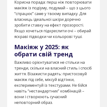
Корисна порада: перш ніж повторювати
макіяж із подіуму, подумай – що з цього
“спрацює” саме у твоєму випадку. Для
власниць ідеальної шкіри доречно
зробити ставку на ефект прозорості.
Якщо хочеться підкреслити очі – обирай
яскраві підводки чи кольорові туші.
Макіяж у 2025: як
обрати свій тренд
Важливо орієнтуватися не стільки на
тренди, скільки на власний стиль і спосіб
життя. Візажисти радять: пристосовуй
макіяж під себе, міксуй відтінки,
експериментуй із текстурами. Не бійся
навіть “нестандартних” комбінацій –
вони і створюють сучасний
неповторний образ.