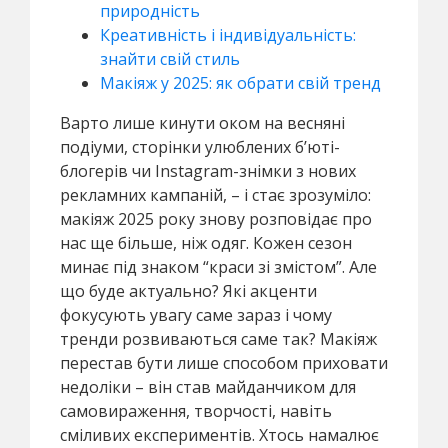
природність
Креативність і індивідуальність:
знайти свій стиль
Макіяж у 2025: як обрати свій тренд
Варто лише кинути оком на весняні
подіуми, сторінки улюблених б’юті-
блогерів чи Instagram-знімки з нових
рекламних кампаній, – і стає зрозуміло:
макіяж 2025 року знову розповідає про
нас ще більше, ніж одяг. Кожен сезон
минає під знаком “краси зі змістом”. Але
що буде актуально? Які акценти
фокусують увагу саме зараз і чому
тренди розвиваються саме так? Макіяж
перестав бути лише способом приховати
недоліки – він став майданчиком для
самовираження, творчості, навіть
сміливих експериментів. Хтось намалює