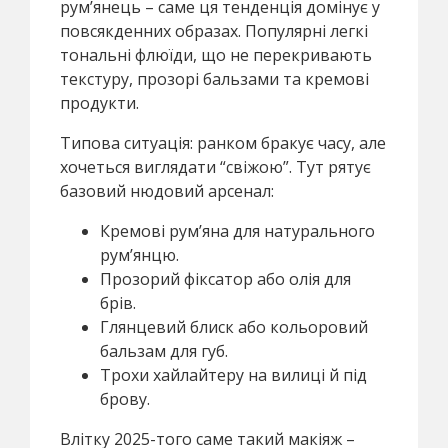
рум’янець – саме ця тенденція домінує у
повсякденних образах. Популярні легкі
тональні флюїди, що не перекривають
текстуру, прозорі бальзами та кремові
продукти.
Типова ситуація: ранком бракує часу, але
хочеться виглядати “свіжою”. Тут рятує
базовий нюдовий арсенал:
Кремові рум’яна для натурального
рум’янцю.
Прозорий фіксатор або олія для
брів.
Глянцевий блиск або кольоровий
бальзам для губ.
Трохи хайлайтеру на вилиці й під
брову.
Влітку 2025-того саме такий макіяж –