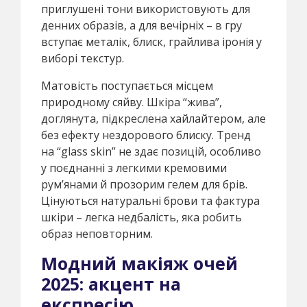
приглушені тони використовують для
денних образів, а для вечірніх – в гру
вступає металік, блиск, грайлива іронія у
виборі текстур.
Матовість поступається місцем
природному сяйву. Шкіра “жива”,
доглянута, підкреслена хайлайтером, але
без ефекту нездорового блиску. Тренд
на “glass skin” не здає позицій, особливо
у поєднанні з легкими кремовими
рум’янами й прозорим гелем для брів.
Цінуються натуральні брови та фактура
шкіри – легка недбалість, яка робить
образ неповторним.
Модний макіяж очей
2025: акцент на
експресію