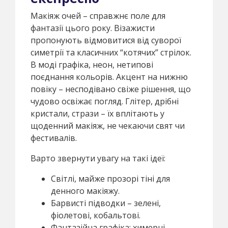
Макіяж очей – справжнє поле для
фантазії цього року. Візажисти
пропонують відмовитися від суворої
симетрії та класичних “котячих” стрілок.
В моді графіка, неон, нетипові
поєднання кольорів. Акцент на нижню
повіку – несподівано свіже рішення, що
чудово освіжає погляд. Глітер, дрібні
кристали, стрази – їх вплітають у
щоденний макіяж, не чекаючи свят чи
фестивалів.
Варто звернути увагу на такі ідеї:
Світлі, майже прозорі тіні для
денного макіяжу.
Барвисті підводки – зелені,
фіолетові, кобальтові.
Фантазійна графіка: химерні