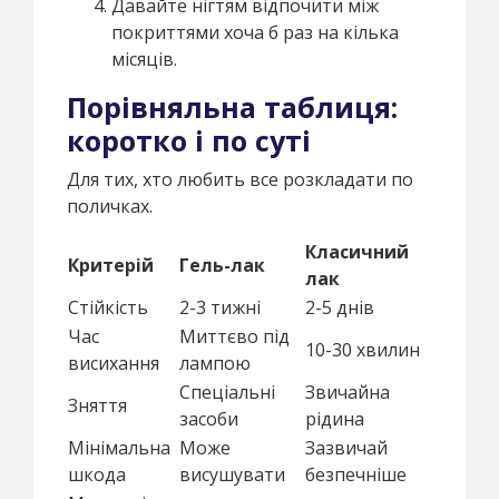
Давайте нігтям відпочити між
покриттями хоча б раз на кілька
місяців.
Порівняльна таблиця:
коротко і по суті
Для тих, хто любить все розкладати по
поличках.
Класичний
Критерій
Гель-лак
лак
Стійкість
2-3 тижні
2-5 днів
Час
Миттєво під
10-30 хвилин
висихання
лампою
Спеціальні
Звичайна
Зняття
засоби
рідина
Мінімальна
Може
Зазвичай
шкода
висушувати
безпечніше