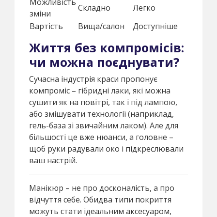
Можливість
Складно
Легко
зміни
Вартість
Вища/салон
Доступніше
Життя без компромісів:
чи можна поєднувати?
Сучасна індустрія краси пропонує
компроміс – гібридні лаки, які можна
сушити як на повітрі, так і під лампою,
або змішувати технології (наприклад,
гель-база зі звичайним лаком). Але для
більшості це вже нюанси, а головне –
щоб руки радували око і підкреслювали
ваш настрій.
Манікюр – не про досконалість, а про
відчуття себе. Обидва типи покриття
можуть стати ідеальним аксесуаром,