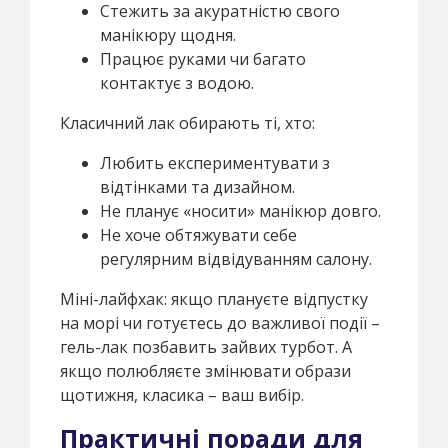
Стежить за акуратністю свого
манікюру щодня.
Працює руками чи багато
контактує з водою.
Класичний лак обирають ті, хто:
Любить експериментувати з
відтінками та дизайном.
Не планує «носити» манікюр довго.
Не хоче обтяжувати себе
регулярним відвідуванням салону.
Міні-лайфхак: якщо плануєте відпустку
на морі чи готуєтесь до важливої події –
гель-лак позбавить зайвих турбот. А
якщо полюбляєте змінювати образи
щотижня, класика – ваш вибір.
Практичні поради для