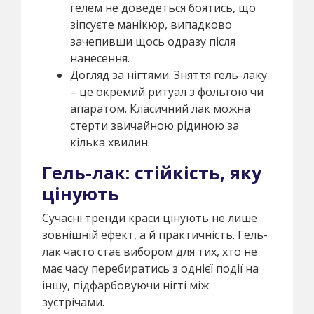
гелем не доведеться боятись, що
зіпсуєте манікюр, випадково
зачепивши щось одразу після
нанесення.
Догляд за нігтями. Зняття гель-лаку
– це окремий ритуал з фольгою чи
апаратом. Класичний лак можна
стерти звичайною рідиною за
кілька хвилин.
Гель-лак: стійкість, яку
цінують
Сучасні тренди краси цінують не лише
зовнішній ефект, а й практичність. Гель-
лак часто стає вибором для тих, хто не
має часу перебиратись з однієї події на
іншу, підфарбовуючи нігті між
зустрічами.