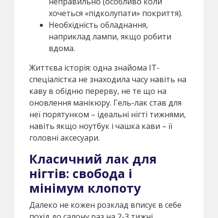
неправильно (особливо коли
хочеться «підколупати» покриття).
Необхідність обладнання,
наприклад лампи, якщо робити
вдома.
Життєва історія: одна знайома IT-
спеціалістка не знаходила часу навіть на
каву в обідню перерву, не те що на
оновлення манікюру. Гель-лак став для
неї порятунком – ідеальні нігті тижнями,
навіть якщо ноутбук і чашка кави – її
головні аксесуари.
Класичний лак для
нігтів: свобода і
мінімум клопоту
Далеко не кожен розклад вписує в себе
похід до салону раз на 2-3 тижні.