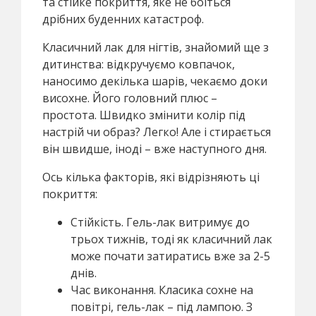
та стійке покриття, яке не боїться
дрібних буденних катастроф.
Класичний лак для нігтів, знайомий ще з
дитинства: відкручуємо ковпачок,
наносимо декілька шарів, чекаємо доки
висохне. Його головний плюс –
простота. Швидко змінити колір під
настрій чи образ? Легко! Але і стирається
він швидше, іноді – вже наступного дня.
Ось кілька факторів, які відрізняють ці
покриття:
Стійкість. Гель-лак витримує до
трьох тижнів, тоді як класичний лак
може почати затиратись вже за 2-5
днів.
Час виконання. Класика сохне на
повітрі, гель-лак – під лампою. З