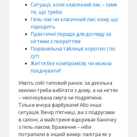
Ситуації, коли класичний лак – саме
те, що треба:
Гель-лак чи класичний лак: кому що
підходить
Практичні поради для догляду за
нігтями з покриттям
Порівняльна таблиця: коротко і по
суті
Життя без компромісів: чи можна
поєднувати?
Уявіть собі типовий ранок: за декілька
хвилин треба вибігати з дому, а на нігтях
– неочікувана смуга чи подряпина.
Тільки вчора фарбували! Або інша
ситуація. Вечір п’ятниці, ви з подругами
в салоні, а майстриня відкриває баночку
з гель-лаком. Враження – ніби
потрапили в інший вимір: палітра як у