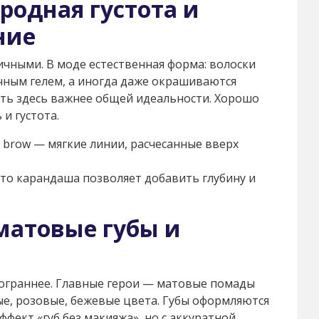
родная густота и
ние
чными. В моде естественная форма: волоски
чным гелем, а иногда даже окрашиваются
ть здесь важнее общей идеальности. Хорошо
и густота.
t brow — мягкие линии, расчесанные вверх
то карандаша позволяет добавить глубину и
матовые губы и
гограннее. Главные герои — матовые помады
е, розовые, бежевые цвета. Губы оформляются
эффект «губ без макияжа», но с аккуратной