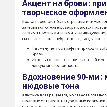
Акцент на брови: при
творческое оформле
Брови перестают быть строгими и симметри
зачесываются наверх, закрепляются прозра
легкими цветными гелями. Индивидуальнос
смотрятся легкая небрежность, воздушность 
На смену четкой графике приходит sof
брови.
Использование оттеночных гелей вмес
легкую многослойность.
Вдохновение 90-ми: 
нюдовые тона
Классика возвращается, но становится мно
нюдовых оттенков, натуральные коричневы
четко, иногда с легким контуром, создавая 