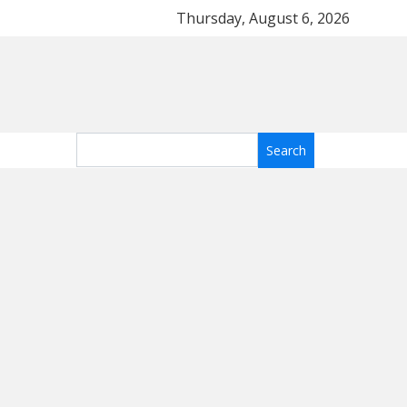
имость
Топ-5 тканей для летнего платья: какие м
Thursday, August 6, 2026