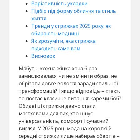
Варіативність укладки
Підбір під форму обличчя та стиль
життя
Тренди у стрижках 2025 року: як
обирають модниці
Як зрозуміти, яка стрижка
підходить саме вам
Висновок
Мабуть, кожна жінка хоча б раз
замислювалася: чи не змінити образ, не
обрізати довге волосся заради стильної
трансформації? І якщо відповідь – «так»,
то постає класичне питання: каре чи боб?
Обидві ці стрижки давно стали
мастхевами для тих, хто цінує
універсальність, комфорт і сучасний
вигляд. У 2025 році мода на короткі й
середні стрижки лише набирає обертів –