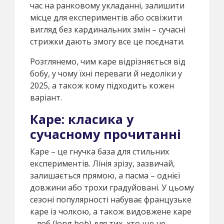
час на ранковому укладанні, залишити
місце для експериментів або освіжити
вигляд без кардинальних змін – сучасні
стрижки дають змогу все це поєднати.
Розглянемо, чим каре відрізняється від
бобу, у чому їхні переваги й недоліки у
2025, а також кому підходить кожен
варіант.
Каре: класика у
сучасному прочитанні
Каре – це гнучка база для стильних
експериментів. Лінія зрізу, зазвичай,
залишається прямою, а пасма – однієї
довжини або трохи градуйовані. У цьому
сезоні популярності набуває французьке
каре із чолкою, а також видовжене каре
– лоб (long bob) для тих, хто ще не