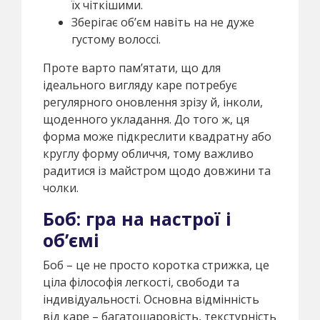
їх чіткішими.
Зберігає об’єм навіть на не дуже
густому волоссі.
Проте варто пам’ятати, що для
ідеального вигляду каре потребує
регулярного оновлення зрізу й, інколи,
щоденного укладання. До того ж, ця
форма може підкреслити квадратну або
круглу форму обличчя, тому важливо
радитися із майстром щодо довжини та
чолки.
Боб: гра на настрої і
об’ємі
Боб – це не просто коротка стрижка, це
ціла філософія легкості, свободи та
індивідуальності. Основна відмінність
від каре – багатошаровість, текстурність