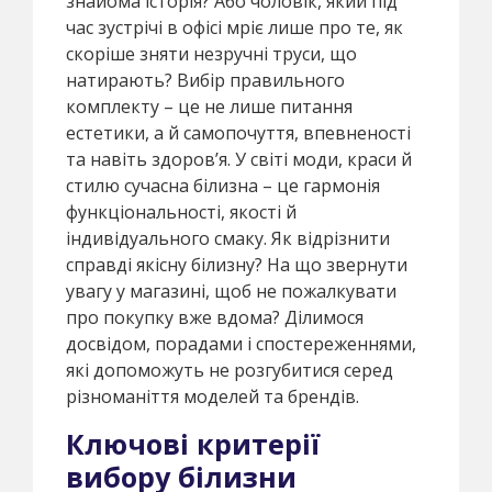
знайома історія? Або чоловік, який під
час зустрічі в офісі мріє лише про те, як
скоріше зняти незручні труси, що
натирають? Вибір правильного
комплекту – це не лише питання
естетики, а й самопочуття, впевненості
та навіть здоров’я. У світі моди, краси й
стилю сучасна білизна – це гармонія
функціональності, якості й
індивідуального смаку. Як відрізнити
справді якісну білизну? На що звернути
увагу у магазині, щоб не пожалкувати
про покупку вже вдома? Ділимося
досвідом, порадами і спостереженнями,
які допоможуть не розгубитися серед
різноманіття моделей та брендів.
Ключові критерії
вибору білизни