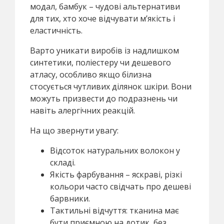
модал, бамбук – чудові альтернативи
для тих, хто хоче відчувати м’якість і
еластичність.
Варто уникати виробів із надлишком
синтетики, поліестеру чи дешевого
атласу, особливо якщо білизна
стосується чутливих ділянок шкіри. Вони
можуть призвести до подразнень чи
навіть алергічних реакцій.
На що звернути увагу:
Відсоток натуральних волокон у
складі.
Якість фарбування – яскраві, різкі
кольори часто свідчать про дешеві
барвники.
Тактильні відчуття: тканина має
бути приємною на дотик, без