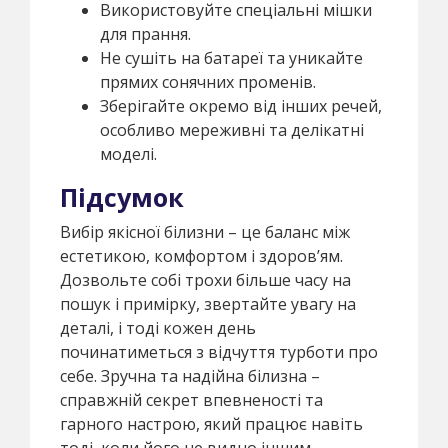
Використовуйте спеціальні мішки
для прання.
Не сушіть на батареї та уникайте
прямих сонячних променів.
Зберігайте окремо від інших речей,
особливо мереживні та делікатні
моделі.
Підсумок
Вибір якісної білизни – це баланс між
естетикою, комфортом і здоров’ям.
Дозвольте собі трохи більше часу на
пошук і примірку, звертайте увагу на
деталі, і тоді кожен день
починатиметься з відчуття турботи про
себе. Зручна та надійна білизна –
справжній секрет впевненості та
гарного настрою, який працює навіть
тоді, коли його не видно іншим.