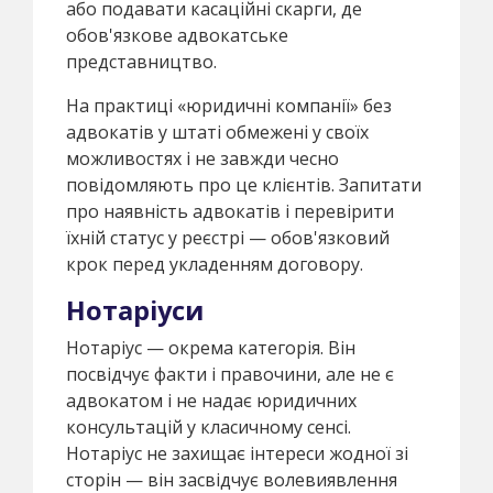
або подавати касаційні скарги, де
обов'язкове адвокатське
представництво.
На практиці «юридичні компанії» без
адвокатів у штаті обмежені у своїх
можливостях і не завжди чесно
повідомляють про це клієнтів. Запитати
про наявність адвокатів і перевірити
їхній статус у реєстрі — обов'язковий
крок перед укладенням договору.
Нотаріуси
Нотаріус — окрема категорія. Він
посвідчує факти і правочини, але не є
адвокатом і не надає юридичних
консультацій у класичному сенсі.
Нотаріус не захищає інтереси жодної зі
сторін — він засвідчує волевиявлення