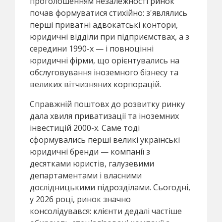
проголошенням незалежності ринок
почав формуватися стихійно: з'являлись
перші приватні адвокатські контори,
юридичні відділи при підприємствах, а з
середини 1990-х — і повноцінні
юридичні фірми, що орієнтувались на
обслуговування іноземного бізнесу та
великих вітчизняних корпорацій.
Справжній поштовх до розвитку ринку
дала хвиля приватизації та іноземних
інвестицій 2000-х. Саме тоді
сформувались перші великі українські
юридичні бренди — компанії з
десятками юристів, галузевими
департаментами і власними
дослідницькими підрозділами. Сьогодні,
у 2026 році, ринок значно
консолідувався: клієнти дедалі частіше