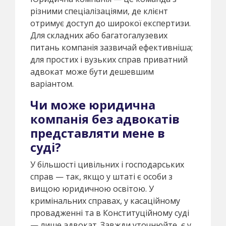
різними спеціалізаціями, де клієнт
отримує доступ до широкої експертизи.
Для складних або багатогалузевих
питань компанія зазвичай ефективніша;
для простих і вузьких справ приватний
адвокат може бути дешевшим
варіантом.
Чи може юридична
компанія без адвокатів
представляти мене в
суді?
У більшості цивільних і господарських
справ — так, якщо у штаті є особи з
вищою юридичною освітою. У
кримінальних справах, у касаційному
провадженні та в Конституційному суді
— лише адвокат. Завжди уточнюйте, є у