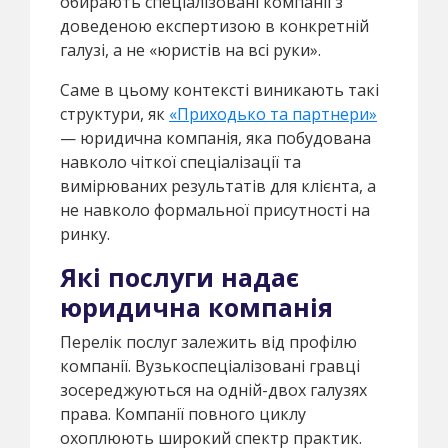
обирають спеціалізовані компанії з
доведеною експертизою в конкретній
галузі, а не «юристів на всі руки».
Саме в цьому контексті виникають такі
структури, як
«Приходько та партнери»
— юридична компанія, яка побудована
навколо чіткої спеціалізації та
вимірюваних результатів для клієнта, а
не навколо формальної присутності на
ринку.
Які послуги надає
юридична компанія
Перелік послуг залежить від профілю
компанії. Вузькоспеціалізовані гравці
зосереджуються на одній-двох галузях
права. Компанії повного циклу
охоплюють широкий спектр практик.