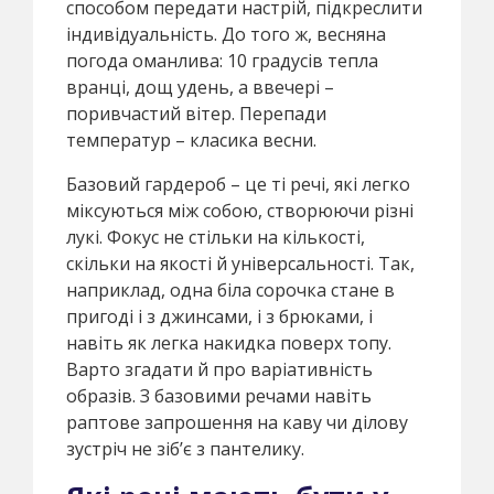
способом передати настрій, підкреслити
індивідуальність. До того ж, весняна
погода оманлива: 10 градусів тепла
вранці, дощ удень, а ввечері –
поривчастий вітер. Перепади
температур – класика весни.
Базовий гардероб – це ті речі, які легко
міксуються між собою, створюючи різні
лукі. Фокус не стільки на кількості,
скільки на якості й універсальності. Так,
наприклад, одна біла сорочка стане в
пригоді і з джинсами, і з брюками, і
навіть як легка накидка поверх топу.
Варто згадати й про варіативність
образів. З базовими речами навіть
раптове запрошення на каву чи ділову
зустріч не зіб’є з пантелику.