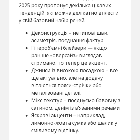
2025 року пропонує декілька цікавих
тенденцій, які можна делікатно вплести
у свій базовий набір речей.
Деконструкція – нетипові шви,
асиметрія, поєднання фактур.
Гіпероб’ємні блейзери — якщо
раніше «оверсайз» виглядав
стримано, то тепер це акцент.
Джинси із високою посадкою – все
ще актуально, але на додачу
вітаються пояси-стрічки або
металізовані деталі.
Мікс текстур – поєднуємо бавовну з
сатином, денім із в’язаними речами.
Яскраві акценти – наприклад,
лимонно-жовта сумка або шалик у
сміливому відтінку.