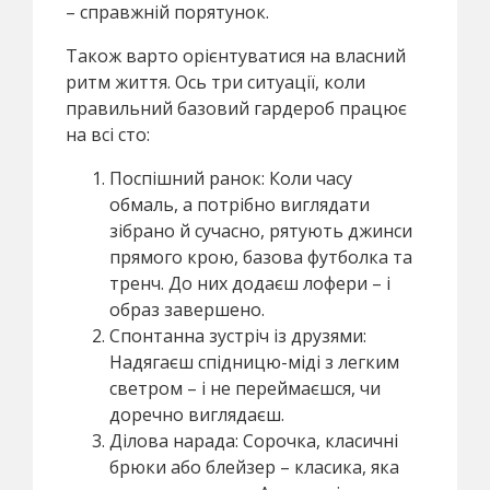
– справжній порятунок.
Також варто орієнтуватися на власний
ритм життя. Ось три ситуації, коли
правильний базовий гардероб працює
на всі сто:
Поспішний ранок: Коли часу
обмаль, а потрібно виглядати
зібрано й сучасно, рятують джинси
прямого крою, базова футболка та
тренч. До них додаєш лофери – і
образ завершено.
Спонтанна зустріч із друзями:
Надягаєш спідницю-міді з легким
светром – і не переймаєшся, чи
доречно виглядаєш.
Ділова нарада: Сорочка, класичні
брюки або блейзер – класика, яка