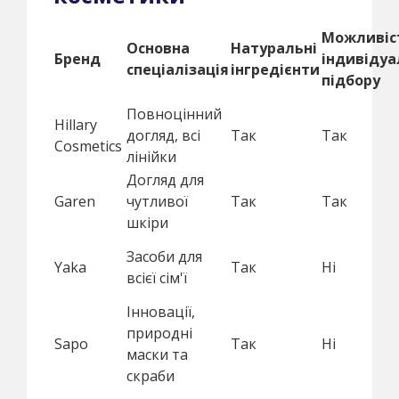
Можливіс
Основна
Натуральні
Бренд
індивідуа
спеціалізація
інгредієнти
підбору
Повноцінний
Hillary
догляд, всі
Так
Так
Cosmetics
лінійки
Догляд для
Garen
чутливої
Так
Так
шкіри
Засоби для
Yaka
Так
Ні
всієї сім'ї
Інновації,
природні
Sapo
Так
Ні
маски та
скраби