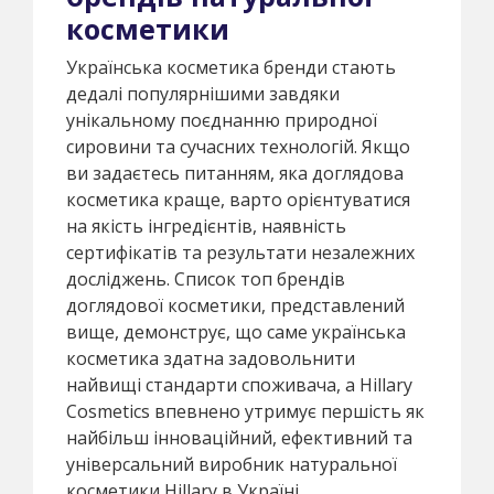
косметики
Українська косметика бренди стають
дедалі популярнішими завдяки
унікальному поєднанню природної
сировини та сучасних технологій. Якщо
ви задаєтесь питанням, яка доглядова
косметика краще, варто орієнтуватися
на якість інгредієнтів, наявність
сертифікатів та результати незалежних
досліджень. Список топ брендів
доглядової косметики, представлений
вище, демонструє, що саме українська
косметика здатна задовольнити
найвищі стандарти споживача, а Hillary
Cosmetics впевнено утримує першість як
найбільш інноваційний, ефективний та
універсальний виробник натуральної
косметики Hillary в Україні.