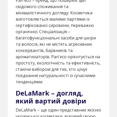
Pan'eco – бренд, що поширює ідеї
свідомого споживання та
мінімалістичного догляду. Косметика
виготовляється малими партіями із
сертифікованої сировини, переважно
органічної. Спеціалізація –
багатофункціональні засоби для шкіри
та волосся, які не містять агресивних
консервантів, барвників та
ароматизаторів. Pan'eco орієнтується на
простоту, екологічність та ефективність,
стаючи вибором для тих, хто цінує
поєднання натуральності із сучасними
тенденціями.
DeLaMark – догляд,
який вартий довіри
DeLaMark – ще один представник якісної
української косметики, відомий своєю