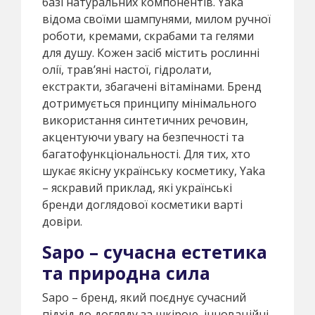
базі натуральних компонентів. Yaka
відома своїми шампунями, милом ручної
роботи, кремами, скрабами та гелями
для душу. Кожен засіб містить рослинні
олії, трав’яні настої, гідролати,
екстракти, збагачені вітамінами. Бренд
дотримується принципу мінімального
використання синтетичних речовин,
акцентуючи увагу на безпечності та
багатофункціональності. Для тих, хто
шукає якісну українську косметику, Yaka
– яскравий приклад, які українські
бренди доглядової косметики варті
довіри.
Sapo – сучасна естетика
та природна сила
Sapo – бренд, який поєднує сучасний
підхід до догляду за шкірою, інноваційні