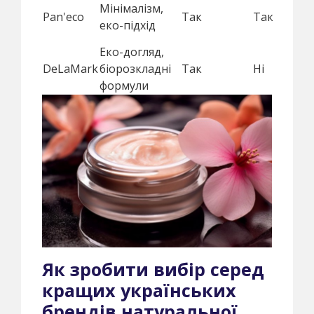
Мінімалізм,
Pan'eco
Так
Так
еко-підхід
Еко-догляд,
DeLaMark
біорозкладні
Так
Ні
формули
Як зробити вибір серед
кращих українських
брендів натуральної