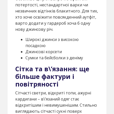
потертості, нестандартної варки чи
незвичних відтінків блакитного. Для тих,
хто хоче освіжити повсякденний аутфіт,
варто додати у гардероб хоча б одну
нову джинсову річ.
Широкі джинси з високою
посадкою
Джинсові корсети
Сумки та бейсболки з деніму
Сітка та в\’язання: ще
більше фактури і
повітряності
Сітчасті светри, відкриті топи, ажурні
кардигани – в\’язаний одяг стає
відкритішим і невимушенішим. Стильно
виглядають сітчасті сукні поверх