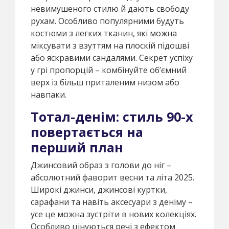
невимушеного стилю й дають свободу
рухам. Особливо популярними будуть
костюми з легких тканин, які можна
міксувати з взуттям на плоскій підошві
або яскравими сандалями. Секрет успіху
у грі пропорцій – комбінуйте об’ємний
верх із більш приталеним низом або
навпаки.
Тотал-денім: стиль 90-х
повертається на
перший план
Джинсовий образ з голови до ніг –
абсолютний фаворит весни та літа 2025.
Широкі джинси, джинсові куртки,
сарафани та навіть аксесуари з деніму –
усе це можна зустріти в нових колекціях.
Особливо цінуються речі з ефектом