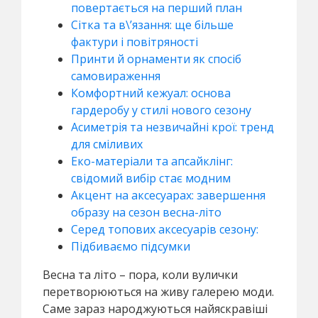
повертається на перший план
Сітка та в\’язання: ще більше
фактури і повітряності
Принти й орнаменти як спосіб
самовираження
Комфортний кежуал: основа
гардеробу у стилі нового сезону
Асиметрія та незвичайні крої: тренд
для сміливих
Еко-матеріали та апсайклінг:
свідомий вибір стає модним
Акцент на аксесуарах: завершення
образу на сезон весна-літо
Серед топових аксесуарів сезону:
Підбиваємо підсумки
Весна та літо – пора, коли вулички
перетворюються на живу галерею моди.
Саме зараз народжуються найяскравіші