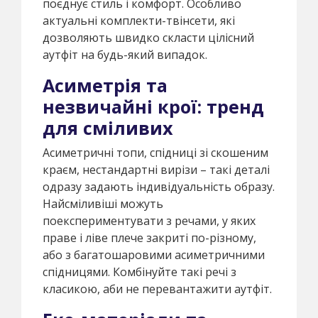
поєднує стиль і комфорт. Особливо
актуальні комплекти-твінсети, які
дозволяють швидко скласти цілісний
аутфіт на будь-який випадок.
Асиметрія та
незвичайні крої: тренд
для сміливих
Асиметричні топи, спідниці зі скошеним
краєм, нестандартні вирізи – такі деталі
одразу задають індивідуальність образу.
Найсміливіші можуть
поекспериментувати з речами, у яких
праве і ліве плече закриті по-різному,
або з багатошаровими асиметричними
спідницями. Комбінуйте такі речі з
класикою, аби не перевантажити аутфіт.