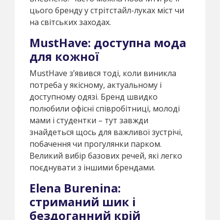
цього бренду у стрітстайл-луках міст чи
на світських заходах.
MustHave: доступна мода
для кожної
MustHave з’явився тоді, коли виникла
потреба у якісному, актуальному і
доступному одязі. Бренд швидко
полюбили офісні співробітниці, молоді
мами і студентки – тут завжди
знайдеться щось для важливої зустрічі,
побачення чи прогулянки парком.
Великий вибір базових речей, які легко
поєднувати з іншими брендами.
Elena Burenina:
стриманий шик і
бездоганний крій