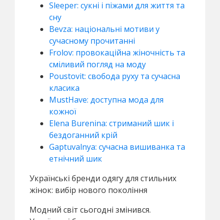
Sleeper: сукні і піжами для життя та
сну
Bevza: національні мотиви у
сучасному прочитанні
Frolov: провокаційна жіночність та
сміливий погляд на моду
Poustovit: свобода руху та сучасна
класика
MustHave: доступна мода для
кожної
Elena Burenina: стриманий шик і
бездоганний крій
Gaptuvalnya: сучасна вишиванка та
етнічний шик
Українські бренди одягу для стильних
жінок: вибір нового покоління
Модний світ сьогодні змінився.