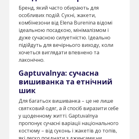
Бренд, який часто обирають для
особливих подій. Сукні, жакети,
комбінезони від Elena Burenina відомі
ідеальною посадкою, мінімалізмом і
дуже сучасною силуетністю. Ідеально
підійдуть для вечірнього виходу, коли
хочеться виглядати впевнено та
лаконічно.
Gaptuvalnya: сучасна
вишиванка та етнічний
шик
Для багатьох вишиванка – це не лише
святковий одяг, а й спосіб виразити себе
у щоденному житті. Gaptuvalnya
пропонує сучасні варіації національного
костюму – від суконь і жакетів до топів,
які легко поєднати з джинсами чи