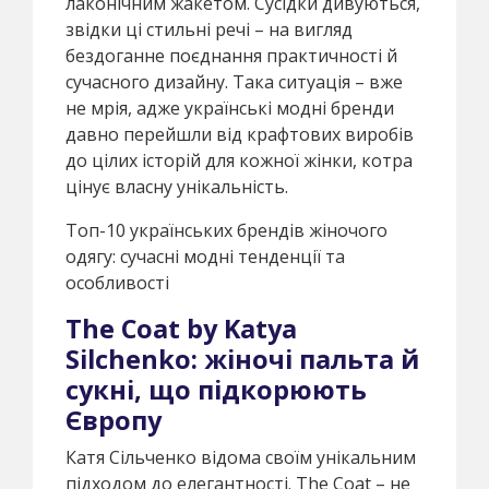
лаконічним жакетом. Сусідки дивуються,
звідки ці стильні речі – на вигляд
бездоганне поєднання практичності й
сучасного дизайну. Така ситуація – вже
не мрія, адже українські модні бренди
давно перейшли від крафтових виробів
до цілих історій для кожної жінки, котра
цінує власну унікальність.
Топ-10 українських брендів жіночого
одягу: сучасні модні тенденції та
особливості
The Coat by Katya
Silchenko: жіночі пальта й
сукні, що підкорюють
Європу
Катя Сільченко відома своїм унікальним
підходом до елегантності. The Coat – не