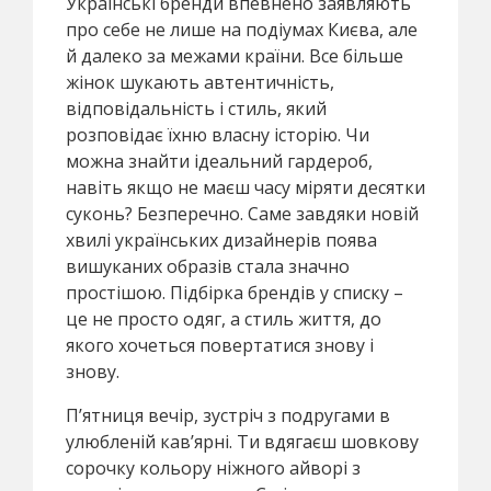
Українські бренди впевнено заявляють
про себе не лише на подіумах Києва, але
й далеко за межами країни. Все більше
жінок шукають автентичність,
відповідальність і стиль, який
розповідає їхню власну історію. Чи
можна знайти ідеальний гардероб,
навіть якщо не маєш часу міряти десятки
суконь? Безперечно. Саме завдяки новій
хвилі українських дизайнерів поява
вишуканих образів стала значно
простішою. Підбірка брендів у списку –
це не просто одяг, а стиль життя, до
якого хочеться повертатися знову і
знову.
П’ятниця вечір, зустріч з подругами в
улюбленій кав’ярні. Ти вдягаєш шовкову
сорочку кольору ніжного айворі з