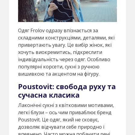
Одяг Frolov одразу впізнається за
складними конструкціями, деталями, які
привертають увагу. Це вибір жінок, які
хочуть виокремитись, підкреслити
індивідуальність через одяг. Особливо
популярні корсети, сукні з ручною
вишивкою та акцентом на фігуру.
Poustovit: свобода руху та
сучасна класика
Лаконічні сукні з квітковими мотивами,
легкі блузи – ось чим приваблює бренд
Poustovit. Це одяг, який не сковує,
дозволяє відчувати себе природно і
впевнено. Часто можна побачити речі