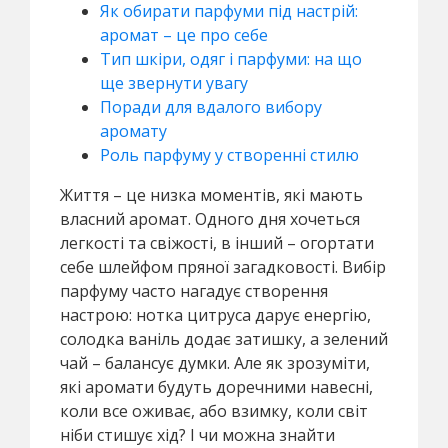
Як обирати парфуми під настрій:
аромат – це про себе
Тип шкіри, одяг і парфуми: на що
ще звернути увагу
Поради для вдалого вибору
аромату
Роль парфуму у створенні стилю
Життя – це низка моментів, які мають
власний аромат. Одного дня хочеться
легкості та свіжості, в інший – огортати
себе шлейфом пряної загадковості. Вибір
парфуму часто нагадує створення
настрою: нотка цитруса дарує енергію,
солодка ваніль додає затишку, а зелений
чай – балансує думки. Але як зрозуміти,
які аромати будуть доречними навесні,
коли все оживає, або взимку, коли світ
ніби стишує хід? І чи можна знайти