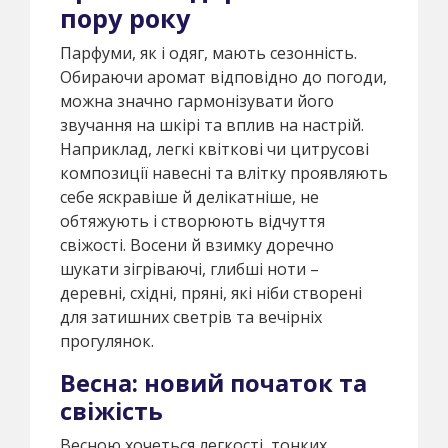
пору року
Парфуми, як і одяг, мають сезонність.
Обираючи аромат відповідно до погоди,
можна значно гармонізувати його
звучання на шкірі та вплив на настрій.
Наприклад, легкі квіткові чи цитрусові
композиції навесні та влітку проявляють
себе яскравіше й делікатніше, не
обтяжують і створюють відчуття
свіжості. Восени й взимку доречно
шукати зігріваючі, глибші ноти –
деревні, східні, пряні, які ніби створені
для затишних светрів та вечірніх
прогулянок.
Весна: новий початок та
свіжість
Весною хочеться легкості, тонких,