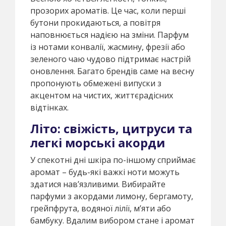
прозорих ароматів. Це час, коли перші
бутони прокидаються, а повітря
наповнюється надією на зміни. Парфум
із нотами конвалії, жасмину, фрезії або
зеленого чаю чудово підтримає настрій
оновлення. Багато брендів саме на весну
пропонують обмежені випуски з
акцентом на чистих, життєрадісних
відтінках.
Літо: свіжість, цитруси та
легкі морські акорди
У спекотні дні шкіра по-іншому сприймає
аромат – будь-які важкі ноти можуть
здатися нав’язливими. Вибирайте
парфуми з акордами лимону, бергамоту,
грейпфрута, водяної лілії, м’яти або
бамбуку. Вдалим вибором стане і аромат