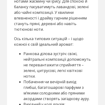
нотами жасмину чи ірису. Для спокою й
балансу пасуватимуть лавандові, зелені
або чайні композиції. У хвилини
впевненості і драйву гарним рішенням
стануть пряні, деревні або навіть
тютюнові ноти.
Ось кілька типових ситуацій – і щодо
кожної є свій ідеальний аромат:
Ранкова ділова зустріч: свіжі,
нейтральні композиції допоможуть
не перевантажити сприйняття –
зелені, цитрусові, легкі квіткові
нотки.
Побачення чи вечірній вихід:
глибші, багатошарові парфуми з
м’якими солодкими або пряними
акордами створять загадкову ауру.
Вихідний у колі друзів: