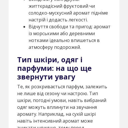
життєрадісний фруктовий чи
солодко-мускусний аромат підніме
настрій і додасть легкості.
Відчуття свободи та пригод: аромат
із морськими або деревними
нотками ідеально впишеться в
атмосферу подорожей.
Тип шкіри, одяг і
парфуми: на що ще
звернути увагу
Те, як розкривається парфум, залежить
не лише від сезону чи настрою. Тип
шкіри, погодні умови, навіть вибраний
одяг можуть вплинути на звучання
аромату. Наприклад, на сухій шкірі
навіть інтенсивний аромат може
зникати швидше, тому перед