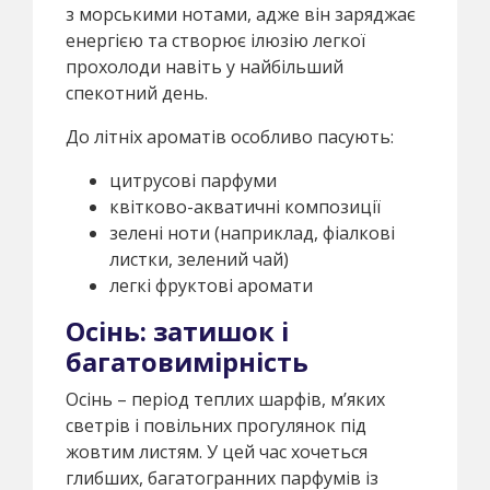
з морськими нотами, адже він заряджає
енергією та створює ілюзію легкої
прохолоди навіть у найбільший
спекотний день.
До літніх ароматів особливо пасують:
цитрусові парфуми
квітково-акватичні композиції
зелені ноти (наприклад, фіалкові
листки, зелений чай)
легкі фруктові аромати
Осінь: затишок і
багатовимірність
Осінь – період теплих шарфів, м’яких
светрів і повільних прогулянок під
жовтим листям. У цей час хочеться
глибших, багатогранних парфумів із