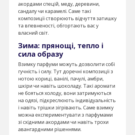
акордами спецій, меду, деревини,
сандалу чи карамелі. Саме такі
композиції створюють відчуття затишку
та впевненості, обгортають вас у
власний світ.
Зима: прянощі, тепло і
сила образу
Взимку парфуми можуть дозволити собі
гучність і силу. Тут доречні композиції з
нотою кориці, ванілі, пачулі, амбри,
шкіри чи навіть шоколаду. Такі аромати
не бояться холоду, вони затримуються
на одязі, підкреслюють індивідуальність
і навіть трішки зігрівають. Саме взимку
можна експериментувати з парфумами
зі східними акордами чи навіть трохи
авангардними рішеннями.