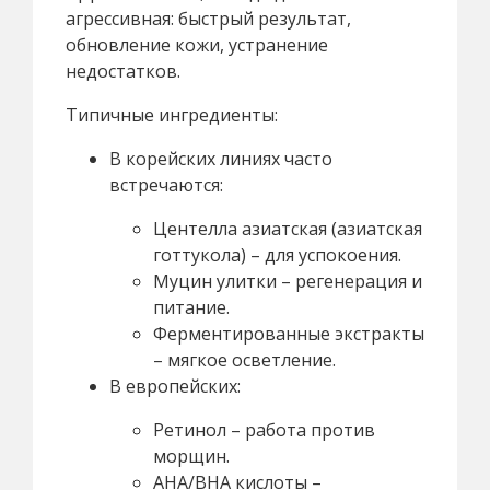
агрессивная: быстрый результат,
обновление кожи, устранение
недостатков.
Типичные ингредиенты:
В корейских линиях часто
встречаются:
Центелла азиатская (азиатская
готтукола) – для успокоения.
Муцин улитки – регенерация и
питание.
Ферментированные экстракты
– мягкое осветление.
В европейских:
Ретинол – работа против
морщин.
AHA/BHA кислоты –