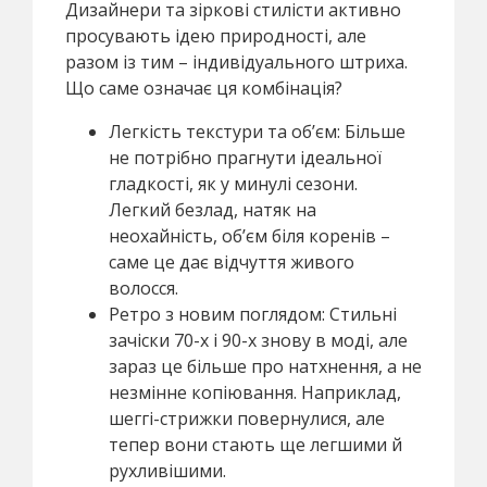
Дизайнери та зіркові стилісти активно
просувають ідею природності, але
разом із тим – індивідуального штриха.
Що саме означає ця комбінація?
Легкість текстури та об’єм: Більше
не потрібно прагнути ідеальної
гладкості, як у минулі сезони.
Легкий безлад, натяк на
неохайність, об’єм біля коренів –
саме це дає відчуття живого
волосся.
Ретро з новим поглядом: Стильні
зачіски 70-х і 90-х знову в моді, але
зараз це більше про натхнення, а не
незмінне копіювання. Наприклад,
шеггі-стрижки повернулися, але
тепер вони стають ще легшими й
рухливішими.