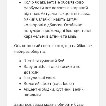
Колір як акцент: Не обов’язково
фарбувати все волосся в яскравий
відтінок. Актуальні акцентні пасма,
мякий балаяж, і навіть дитячі
кольорові відблиски. Особливо
популярні прохолодні блонди, теплі
карамельні відтінки та мідь.
Ось короткий список того, що найбільше
набирає обертів:
Шеггі та сучасний боб
Baby braids – тонкі косички по
довжині
Натуральні хвилі
Вологий ефект («wet look»)
Акцентні обідки, хустини, великі
шпильки
Здається, зараз можна обирати будь-