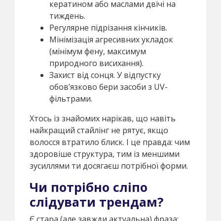
кератином або маслами двічі на
тиждень.
Регулярне підрізання кінчиків.
Мінімізація агресивних укладок
(мінімум фену, максимум
природного висихання).
Захист від сонця. У відпустку
обов’язково бери засоби з UV-
фільтрами.
Хтось із знайомих нарікав, що навіть
найкращий стайлінг не рятує, якщо
волосся втратило блиск. І це правда: чим
здоровіше структура, тим із меншими
зусиллями ти досягаєш потрібної форми.
Чи потрібно сліпо
слідувати трендам?
Є стара (але завжди актуальна) фраза: