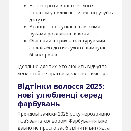
На ніч трохи вологе волосся
заплітай у великі коси або скручуй в
джгути.
Вранці – розпускаєш і легкими
руками розділяєш локони.
Фінішний штрих – текстуруючий
спрей або дотик сухого шампуню
біля коренів.
Ідеально для тих, хто любить відчуття
легкості й не прагне ідеальної симетрії.
Відтінки волосся 2025:
нові улюбленці серед
фарбувань
Трендові зачіски 2025 року нерозривно
пов’язані з кольором. Фарбування вже
давно не просто засіб змінити вигляд, а