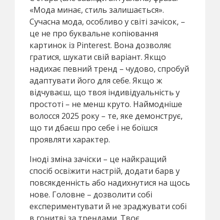
«Мода минає, стиль залишається».
Сучасна мода, особливо у світі зачісок, –
це не про буквальне копіювання
картинок із Pinterest. Вона дозволяє
гратися, шукати свій варіант. Якщо
надихає певний тренд – чудово, спробуй
адаптувати його для себе. Якщо ж
відчуваєш, що твоя індивідуальність у
простоті – не менш круто. Наймодніше
волосся 2025 року – те, яке демонструє,
що ти дбаєш про себе і не боїшся
проявляти характер.
Іноді зміна зачіски – це найкращий
спосіб освіжити настрій, додати барв у
повсякденність або надихнутися на щось
нове. Головне – дозволити собі
експериментувати й не зраджувати собі
в гонитві за трендами. Твоє