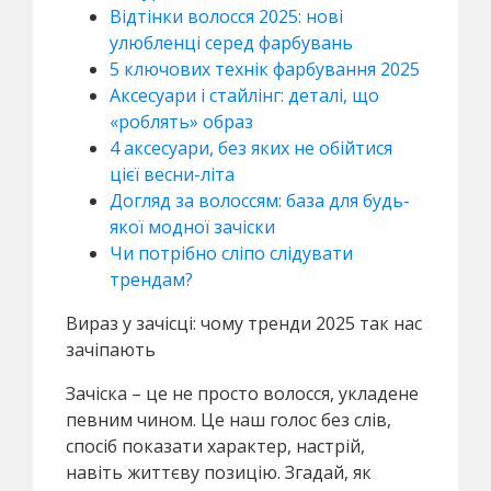
Відтінки волосся 2025: нові
улюбленці серед фарбувань
5 ключових технік фарбування 2025
Аксесуари і стайлінг: деталі, що
«роблять» образ
4 аксесуари, без яких не обійтися
цієї весни-літа
Догляд за волоссям: база для будь-
якої модної зачіски
Чи потрібно сліпо слідувати
трендам?
Вираз у зачісці: чому тренди 2025 так нас
зачіпають
Зачіска – це не просто волосся, укладене
певним чином. Це наш голос без слів,
спосіб показати характер, настрій,
навіть життєву позицію. Згадай, як