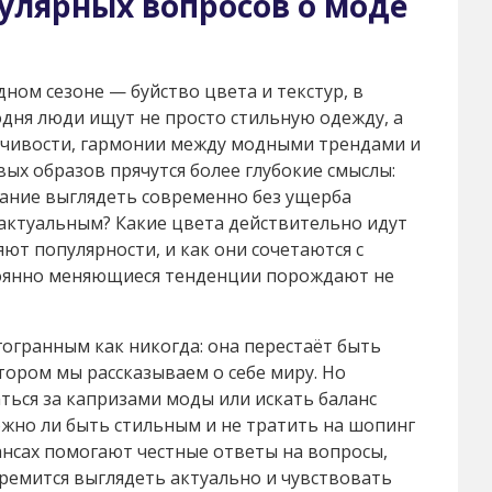
улярных вопросов о моде
ном сезоне — буйство цвета и текстур, в
дня люди ищут не просто стильную одежду, а
йчивости, гармонии между модными трендами и
ых образов прячутся более глубокие смыслы:
елание выглядеть современно без ущерба
 актуальным? Какие цвета действительно идут
ют популярности, и как они сочетаются с
оянно меняющиеся тенденции порождают не
гогранным как никогда: она перестаёт быть
тором мы рассказываем о себе миру. Но
ться за капризами моды или искать баланс
жно ли быть стильным и не тратить на шопинг
ансах помогают честные ответы на вопросы,
тремится выглядеть актуально и чувствовать