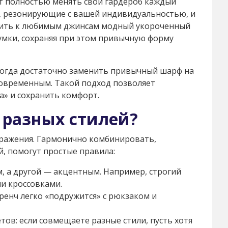
ит полностью менять свой гардероб каждый
ы, резонирующие с вашей индивидуальностью, и
авить к любимым джинсам модный укороченный
умки, сохраняя при этом привычную форму
огда достаточно заменить привычный шарф на
 современным. Такой подход позволяет
а» и сохранить комфорт.
 разных стилей?
ражения. Гармонично комбинировать,
й, помогут простые правила:
 а другой — акцентным. Например, строгий
и кроссовками.
тренч легко «подружится» с рюкзаком и
ов: если совмещаете разные стили, пусть хотя