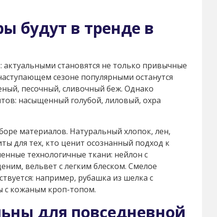
ы будут в тренде в
: актуальными становятся не только привычные
 наступающем сезоне популярными останутся
ный, песочный, сливочный беж. Однако
нтов: насыщенный голубой, лиловый, охра
боре материалов. Натуральный хлопок, лен,
ты для тех, кто ценит осознанный подход к
менные технологичные ткани: нейлон с
ним, вельвет с легким блеском. Смелое
твуется: например, рубашка из шелка с
 с кожаным кроп-топом.
льны для повседневной