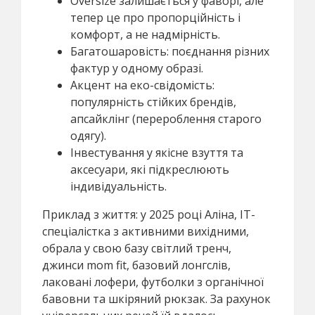
Oversize залишається у фаворі, але
тепер це про пропорційність і
комфорт, а не надмірність.
Багатошаровість: поєднання різних
фактур у одному образі.
Акцент на еко-свідомість:
популярність стійких брендів,
апсайклінг (перероблення старого
одягу).
Інвестування у якісне взуття та
аксесуари, які підкреслюють
індивідуальність.
Приклад з життя: у 2025 році Аліна, IT-
спеціалістка з активними вихідними,
обрала у свою базу світлий тренч,
джинси mom fit, базовий лонгслів,
лаковані лофери, футболки з органічної
бавовни та шкіряний рюкзак. За рахунок