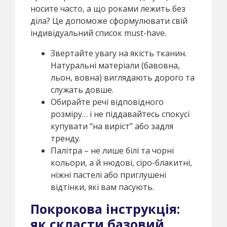
носите часто, а що роками лежить без
діла? Це допоможе сформулювати свій
індивідуальний список must-have.
Звертайте увагу на якість тканин.
Натуральні матеріали (бавовна,
льон, вовна) виглядають дорого та
служать довше.
Обирайте речі відповідного
розміру… і не піддавайтесь спокусі
купувати “на виріст” або задля
тренду.
Палітра – не лише білі та чорні
кольори, а й нюдові, сіро-блакитні,
ніжні пастелі або приглушені
відтінки, які вам пасують.
Покрокова інструкція:
як скласти базовий