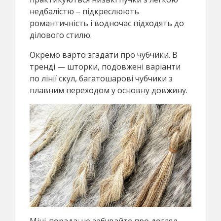
недбалістю – підкреслюють
романтичність і водночас підходять до
ділового стилю.
Окремо варто згадати про чубчики. В
тренді — шторки, подовжені варіанти
по лінії скул, багатошарові чубчики з
плавним переходом у основну довжину.
Міні-порада: не забувайте про догляд –