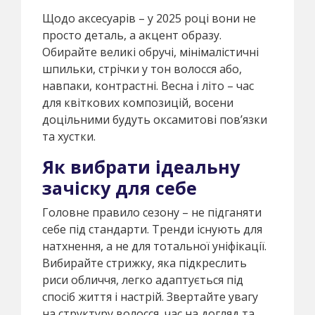
Щодо аксесуарів – у 2025 році вони не
просто деталь, а акцент образу.
Обирайте великі обручі, мінімалістичні
шпильки, стрічки у тон волосся або,
навпаки, контрастні. Весна і літо – час
для квіткових композицій, восени
доцільними будуть оксамитові пов’язки
та хустки.
Як вибрати ідеальну
зачіску для себе
Головне правило сезону – не підганяти
себе під стандарти. Тренди існують для
натхнення, а не для тотальної уніфікації.
Вибирайте стрижку, яка підкреслить
риси обличчя, легко адаптується під
спосіб життя і настрій. Звертайте увагу
на структуру волосся, час на догляд та