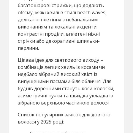
багатошарові стрижки, що додають
об’єму, м’які хвилі в стилі beach waves,
делікатні плетіння з небанальним
виконанням та локальні акценти:
контрастні проділи, вплетені ніжні
стрічки або декоративні шпильки-
перлини.
Цікава ідея для святкового виходу –
комбінація легких хвиль із косами чи
недбало зібраний високий хвіст із
випущеними пасмами біля обличчя. Для
буднів доречними стануть коси-колоски,
асиметричні пучки та швидка укладка із
зібраною верхньою частиною волосся.
Список популярних зачісок для довгого
волосся у 2025 році: