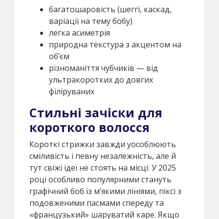
багатошаровість (шеггі, каскад,
варіації на тему бобу)
легка асиметрія
природна текстура з акцентом на
об’єм
різноманіття чубчиків — від
ультракоротких до довгих
філіруваних
Стильні зачіски для
короткого волосся
Короткі стрижки завжди уособлюють
сміливість і певну незалежність, але й
тут свіжі ідеї не стоять на місці. У 2025
році особливо популярними стануть
графічний боб із м’якими лініями, піксі з
подовженими пасмами спереду та
«французький» шаруватий каре. Якщо