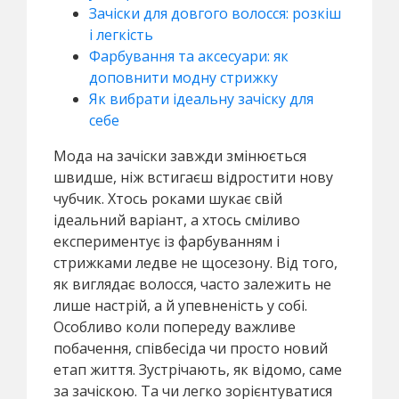
Зачіски для довгого волосся: розкіш
і легкість
Фарбування та аксесуари: як
доповнити модну стрижку
Як вибрати ідеальну зачіску для
себе
Мода на зачіски завжди змінюється
швидше, ніж встигаєш відростити нову
чубчик. Хтось роками шукає свій
ідеальний варіант, а хтось сміливо
експериментує із фарбуванням і
стрижками ледве не щосезону. Від того,
як виглядає волосся, часто залежить не
лише настрій, а й упевненість у собі.
Особливо коли попереду важливе
побачення, співбесіда чи просто новий
етап життя. Зустрічають, як відомо, саме
за зачіскою. Та чи легко зорієнтуватися