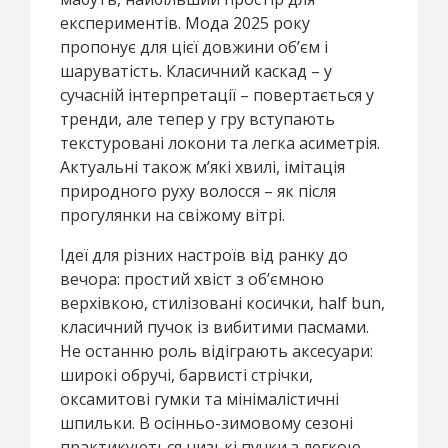
експериментів. Мода 2025 року
пропонує для цієї довжини об’єм і
шаруватість. Класичний каскад – у
сучасній інтерпретації – повертається у
тренди, але тепер у гру вступають
текстуровані локони та легка асиметрія.
Актуальні також м’які хвилі, імітація
природного руху волосся – як після
прогулянки на свіжому вітрі.
Ідеї для різних настроїв від ранку до
вечора: простий хвіст з об’ємною
верхівкою, стилізовані косички, half bun,
класичний пучок із вибитими пасмами.
Не останню роль відіграють аксесуари:
широкі обручі, барвисті стрічки,
оксамитові гумки та мінімалістичні
шпильки. В осінньо-зимовому сезоні
практикуються низькі пучки з легкою