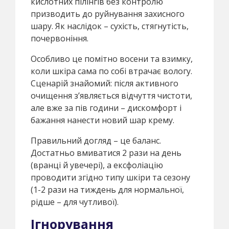
кислотних пілінгів без контролю
призводить до руйнування захисного
шару. Як наслідок – сухість, стягнутість,
почервоніння.
Особливо це помітно восени та взимку,
коли шкіра сама по собі втрачає вологу.
Сценарій знайомий: після активного
очищення з’являється відчуття чистоти,
але вже за пів години – дискомфорт і
бажання нанести новий шар крему.
Правильний догляд – це баланс.
Достатньо вмиватися 2 рази на день
(вранці й увечері), а ексфоліацію
проводити згідно типу шкіри та сезону
(1-2 рази на тиждень для нормальної,
рідше – для чутливої).
Ігнорування