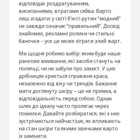
відповідає роздратуванням,
висипаннями, втратами сяйва. Варто
лиш згадати: у світі б’юті-рутин “модний”
не завжди означає “правильний”. Досвід
знайомих, рекламні ролики чи стильні
баночки – усе це може зіграти злий жарт.
Ми щодня робимо вибір: яким буде наше
ранкове вмивання, які засоби стануть на
поличці, чи не забули про захист. У цих
дрібницях криється справжня краса,
незалежно від віку чи трендів. Бажання
мати доглянуту шкіру – це не примха, а
відповідальність перед собою. Однак
шлях до ідеалу часто пролягає через
помилки. Давайте розбиратися, які з них
зустрічаються найчастіше, як впливають
на стан шкіри та якими звичками варто
їх замінити.