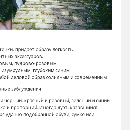
енки, придаёт образу лёгкость.
тных аксессуаров.
овым, пудрово-розовым.
 изумрудным, глубоким синим.
юбой деловой образ солидным и современным.
нные заблуждения
 и черный, красный и розовый, зеленый и синий.
нка и пропорций. Иногда дуэт, казавшийся
я удачно подобранной обуви, сумке или