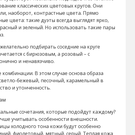
ование классических цветовых кругов. Они
ли, наоборот, контрастные цвета. Прямо
ые цвета: такие дуэты всегда выглядят ярко,
красный и зеленый. Но использовать такие пары
з.
желательно подбирать соседние на круге
очетается с бирюзовым, а розовый – с
онично и ненавязчиво.
 комбинации. В этом случае основа образа
 светло-бежевый, песочный, карамельный в
тво и утонченность.
вам
сальные сочетания, которые подойдут каждому?
лучше учитывать особенности внешности.
ицы холодного тона кожи будут особенно
иний, фиолетовый, мятный, серый. Теплая кожа