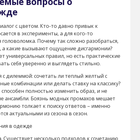
аемые вопросы о
ежде
алог с цветом. Кто-то давно привык к
сается в эксперименты, а для кого-то
 головоломка. Почему так сложно разобраться,
гу, а какие вызывают ощущение дисгармонии?
ет универсальных правил, но есть практические
ть себя уверенно и выглядеть стильно.
 с дилеммой: сочетать ли теплый желтый с
ные комбинации или делать ставку на классику?
 способен полностью изменить образ, и не
ные ансамбли. Боязнь модных промахов мешает
армонию толкает к поиску ответов – именно
ся актуальными из сезона в сезон.
ния в одежде
а. Существует несколько подходов к сочетанию