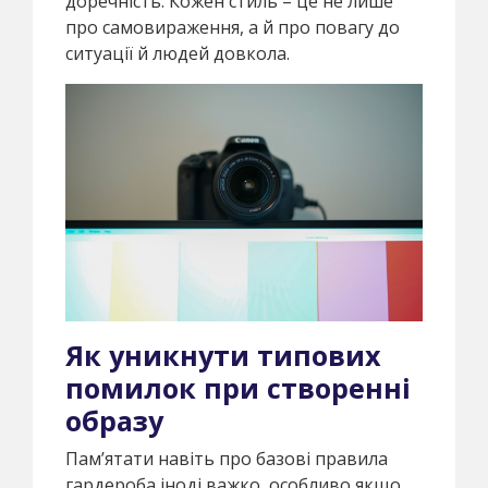
доречність. Кожен стиль – це не лише
про самовираження, а й про повагу до
ситуації й людей довкола.
Як уникнути типових
помилок при створенні
образу
Пам’ятати навіть про базові правила
гардероба іноді важко, особливо якщо