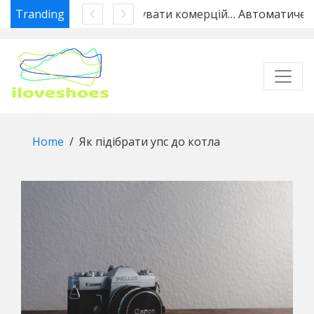
Tranding
Як підтримувати комерційний транспорт у робочому стані: вантажівки Tatra та автобуси
Автоматиче
Skip
to
content
Home
Як підібрати упс до котла