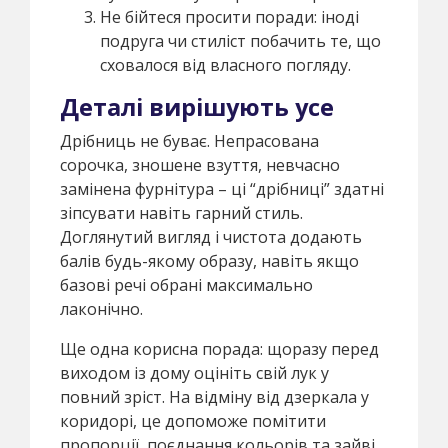
Не бійтеся просити поради: іноді
подруга чи стиліст побачить те, що
сховалося від власного погляду.
Деталі вирішують усе
Дрібниць не буває. Непрасована
сорочка, зношене взуття, невчасно
замінена фурнітура – ці “дрібниці” здатні
зіпсувати навіть гарний стиль.
Доглянутий вигляд і чистота додають
балів будь-якому образу, навіть якщо
базові речі обрані максимально
лаконічно.
Ще одна корисна порада: щоразу перед
виходом із дому оцініть свій лук у
повний зріст. На відміну від дзеркала у
коридорі, це допоможе помітити
пропорції, поєднання кольорів та зайві