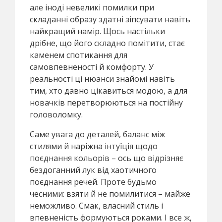
але іноді невеликі помилки при
складанні образу здатні зіпсувати навіть
найкращий намір. Щось настільки
дрібне, що його складно помітити, стає
каменем спотикання для
самовпевненості й комфорту. У
реальності ці нюанси знайомі навіть
тим, хто давно цікавиться модою, а для
новачків перетворюються на постійну
головоломку.
Саме увага до деталей, баланс між
стилями й наріжна інтуїція щодо
поєднання кольорів – ось що відрізняє
бездоганний лук від хаотичного
поєднання речей. Проте будьмо
чесними: взяти й не помилитися – майже
неможливо. Смак, власний стиль і
впевненість формуються роками. І все ж,