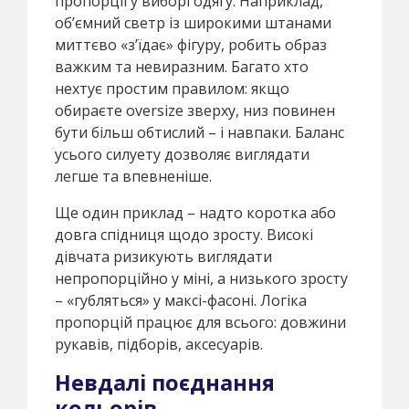
пропорції у виборі одягу. Наприклад,
об’ємний светр із широкими штанами
миттєво «з’їдає» фігуру, робить образ
важким та невиразним. Багато хто
нехтує простим правилом: якщо
обираєте oversize зверху, низ повинен
бути більш обтислий – і навпаки. Баланс
усього силуету дозволяє виглядати
легше та впевненіше.
Ще один приклад – надто коротка або
довга спідниця щодо зросту. Високі
дівчата ризикують виглядати
непропорційно у міні, а низького зросту
– «губляться» у максі-фасоні. Логіка
пропорцій працює для всього: довжини
рукавів, підборів, аксесуарів.
Невдалі поєднання
кольорів