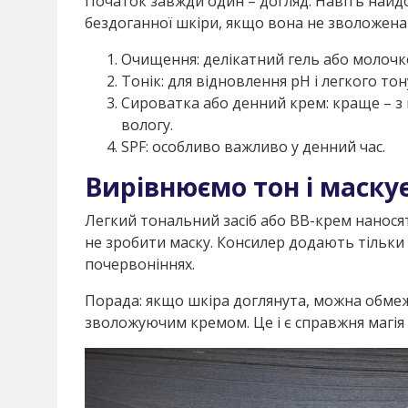
Початок завжди один – догляд. Навіть най
бездоганної шкіри, якщо вона не зволожена
Очищення: делікатний гель або молочк
Тонік: для відновлення pH і легкого тон
Сироватка або денний крем: краще – з
вологу.
SPF: особливо важливо у денний час.
Вирівнюємо тон і маску
Легкий тональний засіб або BB-крем наносят
не зробити маску. Консилер додають тільки т
почервоніннях.
Порада: якщо шкіра доглянута, можна обм
зволожуючим кремом. Це і є справжня магія c