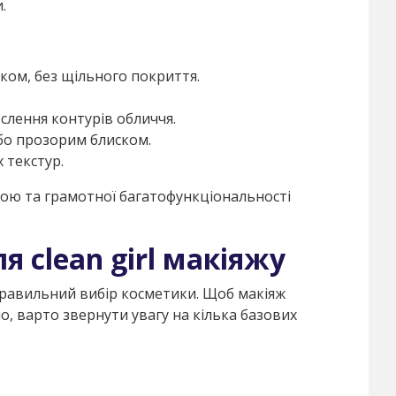
.
ском, без щільного покриття.
слення контурів обличчя.
або прозорим блиском.
 текстур.
рою та грамотної багатофункціональності
ля clean girl макіяжу
правильний вибір косметики. Щоб макіяж
, варто звернути увагу на кілька базових