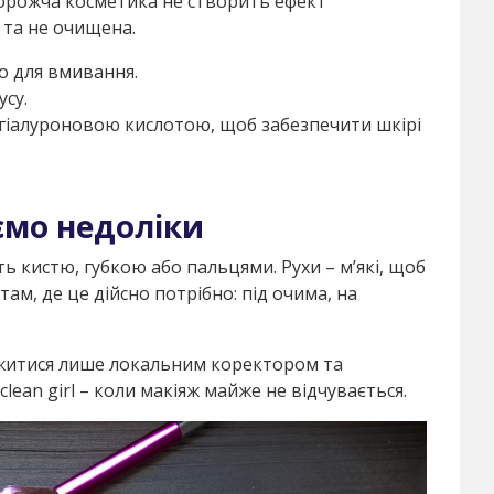
дорожча косметика не створить ефект
 та не очищена.
о для вмивання.
усу.
 гіалуроновою кислотою, щоб забезпечити шкірі
ємо недоліки
ь кистю, губкою або пальцями. Рухи – м’які, щоб
ам, де це дійсно потрібно: під очима, на
ежитися лише локальним коректором та
lean girl – коли макіяж майже не відчувається.