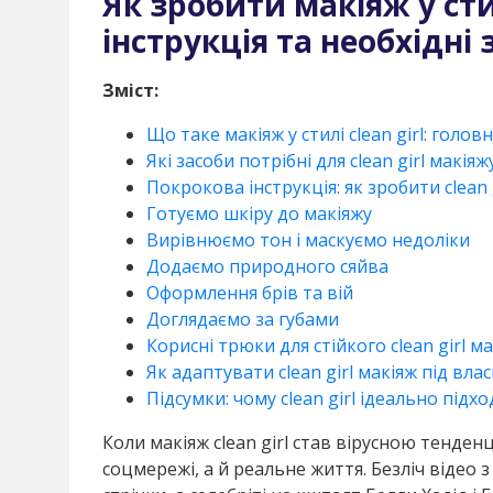
Як зробити макіяж у стил
інструкція та необхідні
Зміст:
Що таке макіяж у стилі clean girl: голов
Які засоби потрібні для clean girl макіяж
Покрокова інструкція: як зробити clean 
Готуємо шкіру до макіяжу
Вирівнюємо тон і маскуємо недоліки
Додаємо природного сяйва
Оформлення брів та вій
Доглядаємо за губами
Корисні трюки для стійкого clean girl м
Як адаптувати clean girl макіяж під вла
Підсумки: чому clean girl ідеально під
Коли макіяж clean girl став вірусною тенден
соцмережі, а й реальне життя. Безліч відео