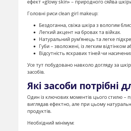
ефект «glowy skin» – природного сяйва шкіри
Головні риси clean girl makeup:
Бездоганна, свіжа шкіра з вологим бли
Легкий акцент на бровах та війках.
Натуральний рум’янець та легке підкре
Губи – зволожені, із легким відтінком 
Відсутність яскравих тіней чи насичених
Усе тут побудовано навколо догляду за шкі
засобів.
Які засоби потрібні д
Один із ключових моментів цього стилю – 
виглядав ефектно, але при цьому натурально
продуктів.
Необхідний мінімум: