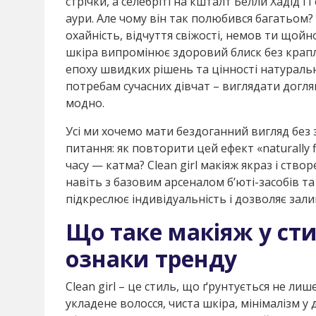
стрічки, а селебріті на кшталт Белли Хадід і
аури. Але чому він так полюбився багатьом? 
охайність, відчуття свіжості, немов ти щой
шкіра випромінює здоровий блиск без крапл
епоху швидких рішень та цінності натуральн
потребам сучасних дівчат – виглядати догля
модно.
Усі ми хочемо мати бездоганний вигляд без 
питання: як повторити цей ефект «naturally f
часу — катма? Clean girl макіяж якраз і ств
навіть з базовим арсеналом б’юті-засобів т
підкреслює індивідуальність і дозволяє зали
Що таке макіяж у стилі
ознаки тренду
Clean girl – це стиль, що ґрунтується не лиш
укладене волосся, чиста шкіра, мінімалізм 