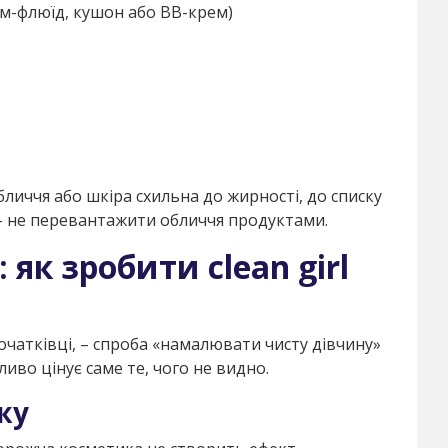
м-флюїд, кушон або BB-крем)
личчя або шкіра схильна до жирності, до списку
 – не перевантажити обличчя продуктами.
 як зробити clean girl
очатківці, – спроба «намалювати чисту дівчину»
ливо цінує саме те, чого не видно.
жу