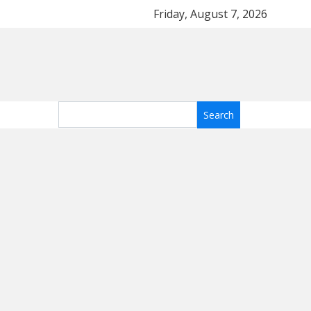
ость
Топ-5 тканей для летнего платья: какие мат
Friday, August 7, 2026