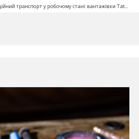
еские ворота под ключ в Полтаве: что входит в стоим