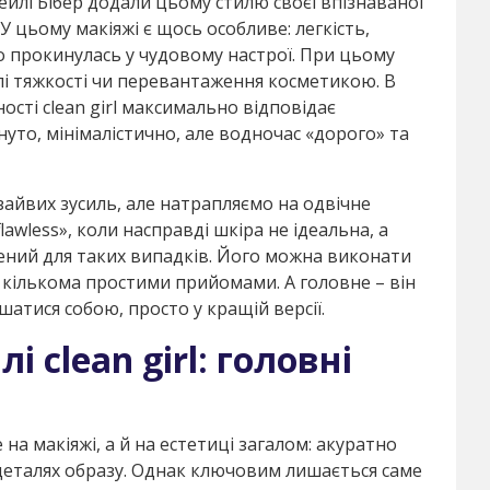
 Гейлі Бібер додали цьому стилю своєї впізнаваної
У цьому макіяжі є щось особливе: легкість,
но прокинулась у чудовому настрої. При цьому
і тяжкості чи перевантаження косметикою. В
ості clean girl максимально відповідає
нуто, мінімалістично, але водночас «дорого» та
зайвих зусиль, але натрапляємо на одвічне
lawless», коли насправді шкіра не ідеальна, а
орений для таких випадків. Його можна виконати
а кількома простими прийомами. А головне – він
шатися собою, просто у кращій версії.
 clean girl: головні
е на макіяжі, а й на естетиці загалом: акуратно
у деталях образу. Однак ключовим лишається саме