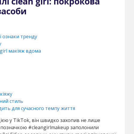
і clean girl: покрокова
 засоби
ні ознаки тренду
у
girl макіяж вдома
акіяжу
сний стиль
ходить для сучасного темпу життя
цією у TikTok, він швидко захопив не лише
 з позначкою #cleangirlmakeup заполонили