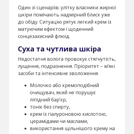
Один зі сценаріїв: улітку власники жирної
шкіри помічають надмірний блиск уже
до обіду. Ситуацію рятує легкий крем із
матуючим ефектом і щоденний
сонцезахисний флюїд.
Суха та чутлива шкіра
Недостатня волога провокує стягнутість,
лущення, подразнення. Пріоритет – м’які
засоби та інтенсивне зволоження.
Молочко або кремоподібний
очищувач, який не порушує
ліпідний бар’єр,
тонік без спирту,
крем із гіалуроновою кислотою,
церамідами чи маслами,
використання щільнішого крему на