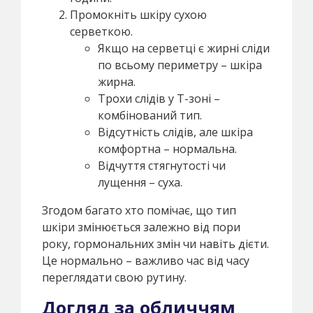
Промокніть шкіру сухою
серветкою.
Якщо на серветці є жирні сліди
по всьому периметру – шкіра
жирна.
Трохи слідів у Т-зоні –
комбінований тип.
Відсутність слідів, але шкіра
комфортна – нормальна.
Відчуття стягнутості чи
лущення – суха.
Згодом багато хто помічає, що тип
шкіри змінюється залежно від пори
року, гормональних змін чи навіть дієти.
Це нормально – важливо час від часу
переглядати свою рутину.
Догляд за обличчям