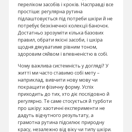
переліком засобів і кроків. Насправді все
простіше: регулярна рутина
підлаштовується під потреби шкіри й не
потребує безкінечної колекції баночок.
Достатньо зрозуміти кілька базових
правил, обрати якісні засоби, і шкіра
щодня дякуватиме рівним тоном,
здоровим сяйвом і впевненістю в собі.
Чому важлива системність у догляді? У
житті ми часто ставимо собі мету –
наприклад, вивчити нову мову чи
покращити фізичну форму. Успіх
приходить до тих, хто діє послідовно й
регулярно. Те саме стосується й турботи
про шкіру: хаотичні експерименти не
дадуть відчутного результату, а
грамотна рутина підсилює природну
красу, незалежно від віку чи типу шкіри.