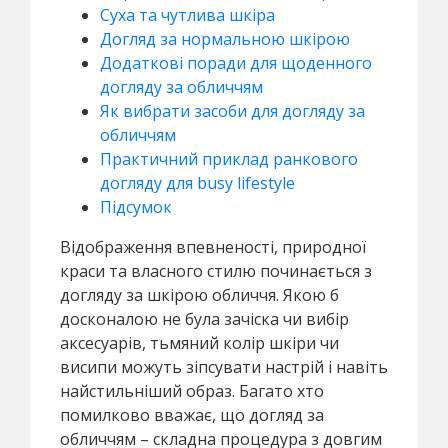
Суха та чутлива шкіра
Догляд за нормальною шкірою
Додаткові поради для щоденного
догляду за обличчям
Як вибрати засоби для догляду за
обличчям
Практичний приклад ранкового
догляду для busy lifestyle
Підсумок
Відображення впевненості, природної
краси та власного стилю починається з
догляду за шкірою обличчя. Якою б
досконалою не була зачіска чи вибір
аксесуарів, тьмяний колір шкіри чи
висипи можуть зіпсувати настрій і навіть
найстильніший образ. Багато хто
помилково вважає, що догляд за
обличчям – складна процедура з довгим