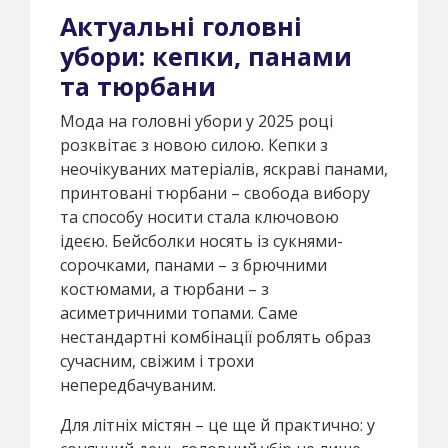
Актуальні головні
убори: кепки, панами
та тюрбани
Мода на головні убори у 2025 році
розквітає з новою силою. Кепки з
неочікуваних матеріалів, яскраві панами,
принтовані тюрбани – свобода вибору
та способу носити стала ключовою
ідеєю. Бейсболки носять із сукнями-
сорочками, панами – з брючними
костюмами, а тюрбани – з
асиметричними топами. Саме
нестандартні комбінації роблять образ
сучасним, свіжим і трохи
непередбачуваним.
Для літніх містян – це ще й практично: у