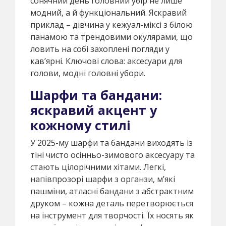
сонячний день головний убір не лише
модний, а й функціональний. Яскравий
приклад – дівчина у кежуал-міксі з білою
панамою та трендовими окулярами, що
ловить на собі захоплені погляди у
кав’ярні. Ключові слова: аксесуари для
голови, модні головні убори.
Шарфи та бандани:
яскравий акцент у
кожному стилі
У 2025-му шарфи та бандани виходять із
тіні чисто осінньо-зимового аксесуару та
стають цілорічними хітами. Легкі,
напівпрозорі шарфи з органзи, м’які
пашміни, атласні бандани з абстрактним
друком – кожна деталь перетворюється
на інструмент для творчості. Їх носять як