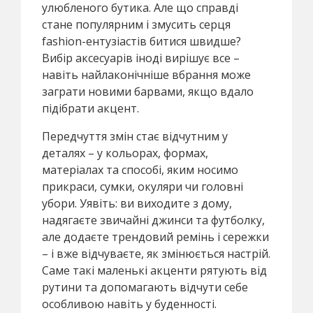
улюбленого бутика. Але що справді
стане популярним і змусить серця
fashion-ентузіастів битися швидше?
Вибір аксесуарів іноді вирішує все –
навіть найлаконічніше вбрання може
заграти новими барвами, якщо вдало
підібрати акцент.
Передчуття змін стає відчутним у
деталях – у кольорах, формах,
матеріалах та способі, яким носимо
прикраси, сумки, окуляри чи головні
убори. Уявіть: ви виходите з дому,
надягаєте звичайні джинси та футболку,
але додаєте трендовий ремінь і сережки
– і вже відчуваєте, як змінюється настрій.
Саме такі маленькі акценти рятують від
рутини та допомагають відчути себе
особливою навіть у буденності.