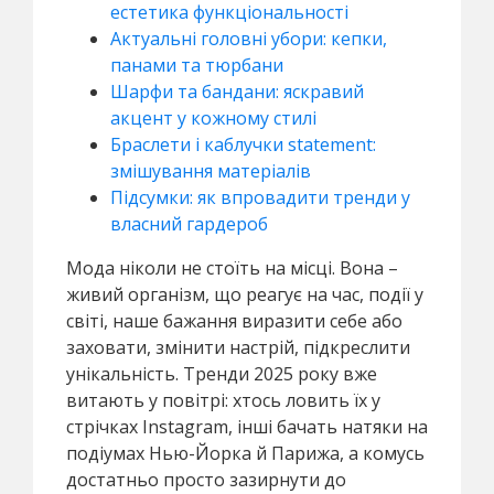
естетика функціональності
Актуальні головні убори: кепки,
панами та тюрбани
Шарфи та бандани: яскравий
акцент у кожному стилі
Браслети і каблучки statement:
змішування матеріалів
Підсумки: як впровадити тренди у
власний гардероб
Мода ніколи не стоїть на місці. Вона –
живий організм, що реагує на час, події у
світі, наше бажання виразити себе або
заховати, змінити настрій, підкреслити
унікальність. Тренди 2025 року вже
витають у повітрі: хтось ловить їх у
стрічках Instagram, інші бачать натяки на
подіумах Нью-Йорка й Парижа, а комусь
достатньо просто зазирнути до