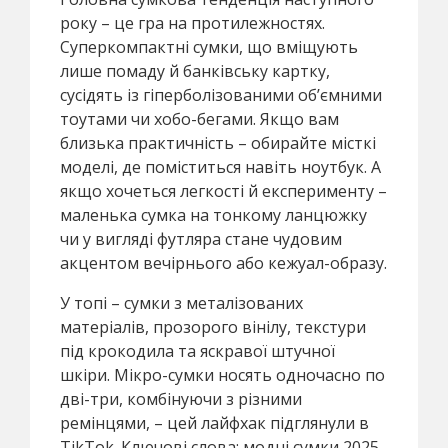
року – це гра на протилежностях.
Суперкомпактні сумки, що вміщують
лише помаду й банківську картку,
сусідять із гіперболізованими об’ємними
тоутами чи хобо-бегами. Якщо вам
близька практичність – обирайте місткі
моделі, де поміститься навіть ноутбук. А
якщо хочеться легкості й експерименту –
маленька сумка на тонкому ланцюжку
чи у вигляді футляра стане чудовим
акцентом вечірнього або кежуал-образу.
У топі – сумки з металізованих
матеріалів, прозорого вінілу, текстури
під крокодила та яскравої штучної
шкіри. Мікро-сумки носять одночасно по
дві-три, комбінуючи з різними
ремінцями, – цей лайфхак підглянули в
TikTok. Ключові слова: модні сумки 2025,