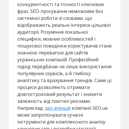
конкурентності та точності ключових
фраз. SEO-просування неможливе без
системної роботи зі словами, що
відображають реальні інтереси цільової
аудиторії. Розуміння локальної
специфіки, мовних особливостей і
пошукової поведінки користувачів стане
значною перевагою для сайтів
українських компаній. Професійний
підхід передбачає не лише використання
популярних сервісів, а й глибоку
аналітику та врахування трендів. Саме ці
процеси дозволяють отримати
довгостроковий результат і знизити
залежність від платної реклами.
Наприклад,
seo агенція
компанії SEO.ua
може запропонувати сучасні
інструменти для комплексного аналізу
ключових слів і розробки стратегії