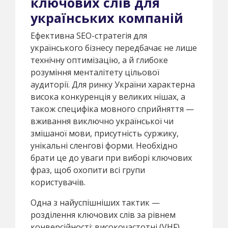
ключових слів для
українських компаній
Ефективна SEO-стратегія для
українського бізнесу передбачає не лише
технічну оптимізацію, а й глибоке
розуміння менталітету цільової
аудиторії. Для ринку України характерна
висока конкуренція у великих нішах, а
також специфіка мовного сприйняття —
вживання виключно української чи
змішаної мови, присутність суржику,
унікальні сленгові форми. Необхідно
брати це до уваги при виборі ключових
фраз, щоб охопити всі групи
користувачів.
Одна з найуспішніших тактик —
розділення ключових слів за рівнем
конверсійності: високочастотні (VHF),