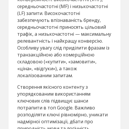
середньочастотні (MF) і низькочастотні
(LF) запити. Високочастотні
забезпечують впізнаваність бренду,
середньочастотні приносять цільовий
трафік, а низькочастотні — максимальну
релевантність і найкращу конверсію.
Особливу увагу слід приділити фразам із
транзакційною або комерційною
складовою («купити», «замовити»,
«ціна», «відгуки»), а також
локалізованим запитам.
Створення якісного контенту з
упорядкованим використанням
ключових слів підвищує шанси
потрапити в топ Google. Важливо
розподіляти ключі рівномірно, уникати
надмірної оптимізації, дбати про
природність мови та логічність