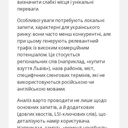
визначити слабкі місця і унікальні
переваги.
Особливої уваги потребують локальні
запити, характерні для українського
ринку: вони часто менш конкурентні, але
при цьому генерують релевантний
трафік із високим комерційним
потенціалом. Це стосується
регіональних слів (наприклад, «купити
взуття Львів»), назв районів, міст,
специфічних сленгових термінів, які не
використовуються російською чи
англійською мовами.
Аналіз варто проводити не лише щодо
основних запитів, а й додаткових
(довгих хвостів, LSI-ключових слів), що
деталізують намір користувача.
Наприклад, замість «ремонт ноутбуків»