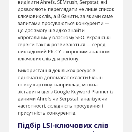
виділити Ahrefs, SEMrush, Serpstat, які
дозволяють переглядати не лише список
ключових слів, а й бачити, за якими саме
запитами просуваються конкуренти —
це дає змогу швидко знайти
«прогалини» у власному SEO. Українські
сервіси також розвиваються — серед
них відомий PR-CY з хорошим аналізом
ключових слів для регіону.
Використання декількох ресурсів
одночасно допомагає скласти більш
повну картину: наприклад, можна
зіставити ідеї з Google Keyword Planner із
даними Ahrefs чи Serpstat, аналізуючи
частотності, складність просування і
присутність конкурентів.
Підбір LSI-ключових слів