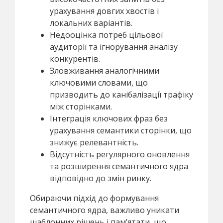
урахування довгих хвостів і
локальних варіантів.
Недооцінка потреб цільової
аудиторії та ігнорування аналізу
конкурентів.
Зловживання аналогічними
ключовими словами, що
призводить до канібалізації трафіку
між сторінками.
Інтеграція ключових фраз без
урахування семантики сторінки, що
знижує релевантність.
Відсутність регулярного оновлення
та розширення семантичного ядра
відповідно до змін ринку.
Обираючи підхід до формування
семантичного ядра, важливо уникати
шаблонних рішень і пам’ятати, що