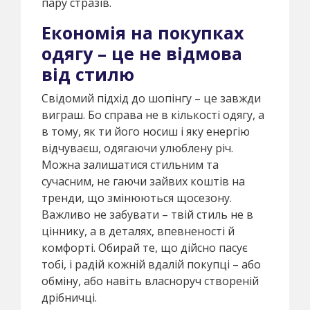
пару стразів.
Економія на покупках
одягу – це не відмова
від стилю
Свідомий підхід до шопінгу – це завжди
виграш. Бо справа не в кількості одягу, а
в тому, як ти його носиш і яку енергію
відчуваєш, одягаючи улюблену річ.
Можна залишатися стильним та
сучасним, не гаючи зайвих коштів на
тренди, що змінюються щосезону.
Важливо не забувати – твій стиль не в
ціннику, а в деталях, впевненості й
комфорті. Обирай те, що дійсно пасує
тобі, і радій кожній вдалій покупці – або
обміну, або навіть власноруч створеній
дрібничці.