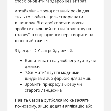
спосіб оновити гардероб без витрат.
Апсайклінг – тренд останніх років для
тих, хто любить щось створювати
власноруч. Зі старої сорочки можна
зробити стильний топ чи “краватку на
голову”, а старі джинси перетворити на
шопер або жилет.
3 ідеї для DIY-апгрейду речей:
Вишити патч на улюблену куртку чи
джинси.
“Освіжити” взуття модними
шнурками або фарбою для замші.
Зробити прикрасу з бісеру чи
старого ланцюжка.
Навіть базова футболка може засяяти
по-новому, якщо додати аплікацію або