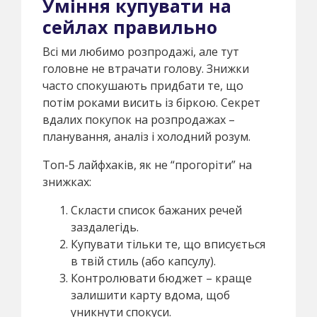
Уміння купувати на
сейлах правильно
Всі ми любимо розпродажі, але тут
головне не втрачати голову. Знижки
часто спокушають придбати те, що
потім роками висить із біркою. Секрет
вдалих покупок на розпродажах –
планування, аналіз і холодний розум.
Топ-5 лайфхаків, як не “прогоріти” на
знижках:
Скласти список бажаних речей
заздалегідь.
Купувати тільки те, що вписується
в твій стиль (або капсулу).
Контролювати бюджет – краще
залишити карту вдома, щоб
уникнути спокуси.