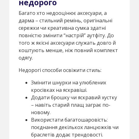
недорого
Багато хто недооцінює аксесуари, а
дарма – стильний ремінь, оригінальні
сережки чи креативна сумка здатні
повністю змінити “настрій” аутфіту. До
того ж якісні аксесуари служать довго й
коштують менше, ніж повний комплект
одягу.
Недорогі способи освіжити стиль:
Змінити шнурки на улюблених
кросівках на яскравіші.
Додати брошку чи яскравий хустку
– навіть старий плащ заграє по-
новому.
Використати багатошаровість:
поєднання декількох ланцюжків чи
браслетів додає трендовості.