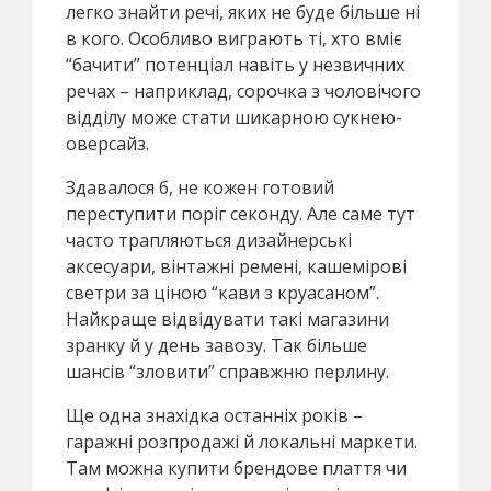
легко знайти речі, яких не буде більше ні
в кого. Особливо виграють ті, хто вміє
“бачити” потенціал навіть у незвичних
речах – наприклад, сорочка з чоловічого
відділу може стати шикарною сукнею-
оверсайз.
Здавалося б, не кожен готовий
переступити поріг секонду. Але саме тут
часто трапляються дизайнерські
аксесуари, вінтажні ремені, кашемірові
светри за ціною “кави з круасаном”.
Найкраще відвідувати такі магазини
зранку й у день завозу. Так більше
шансів “зловити” справжню перлину.
Ще одна знахідка останніх років –
гаражні розпродажі й локальні маркети.
Там можна купити брендове плаття чи