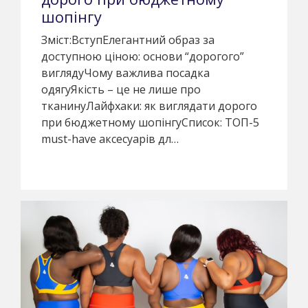
шопінгу
Зміст:ВступЕлегантний образ за
доступною ціною: основи “дорогого”
виглядуЧому важлива посадка
одягуЯкість – це не лише про
тканинуЛайфхаки: як виглядати дорого
при бюджетному шопінгуСписок: ТОП-5
must-have аксесуарів дл…