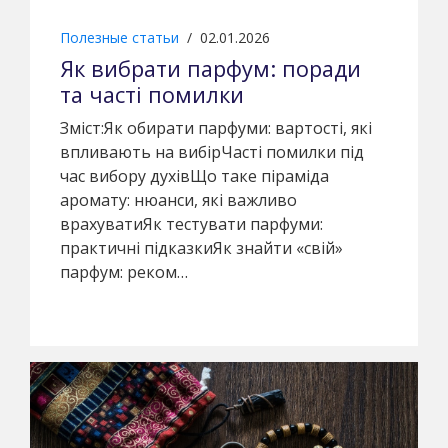
Полезные статьи
/
02.01.2026
Як вибрати парфум: поради
та часті помилки
Зміст:Як обирати парфуми: вартості, які
впливають на вибірЧасті помилки під
час вибору духівЩо таке піраміда
аромату: нюанси, які важливо
врахуватиЯк тестувати парфуми:
практичні підказкиЯк знайти «свій»
парфум: реком…