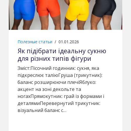
Полезные статьи
/
01.01.2026
Як підібрати ідеальну сукню
для різних типів фігури
Зміст:Пісочний годинник: сукня, яка
підкреслює таліюГруша (трикутник):
баланс розширюючи плечіЯблуко:
акцент на зоні декольте та
ногахПрямокутник: грай із формами і
деталямиПеревернутий трикутник:
візуальний баланс с…