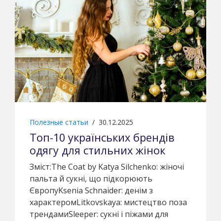
Полезные статьи
/
30.12.2025
Топ-10 українських брендів
одягу для стильних жінок
Зміст:The Coat by Katya Silchenko: жіночі
пальта й сукні, що підкорюють
ЄвропуKsenia Schnaider: денім з
характеромLitkovskaya: мистецтво поза
трендамиSleeper: сукні і піжами для