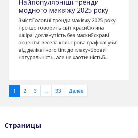
Найпопулярніші тренди
модного макіяжу 2025 року
Зміст:Головні тренди макіяжу 2025 року:
про що говорить світ красиСкляна
шкіра: доглянутість без маскиЯскраві
акценти: весела кольорова графікаГуби:
від делікатного tint до «лаку»Брови:
натуральність, але не хаотичністьБ…
Навигация
1
2
3
…
33
Далее
по
записям
Страницы