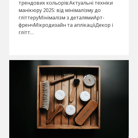
трендових кольорів:Актуальні техніки
манікюру 2025: від мінімалізму до
гліттеруМінімалізм з деталямиАрт-
френчМікродизайн та аплікаціїДекор і
глітт…