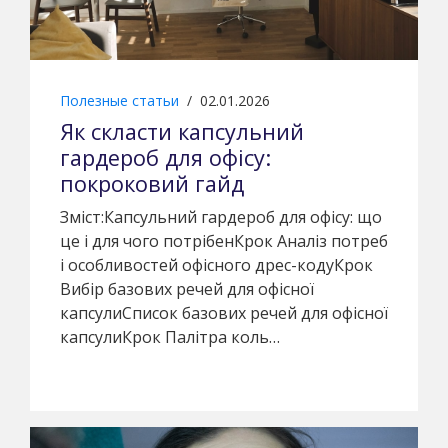
Полезные статьи
/
02.01.2026
Як скласти капсульний
гардероб для офісу:
покроковий гайд
Зміст:Капсульний гардероб для офісу: що
це і для чого потрібенКрок Аналіз потреб
і особливостей офісного дрес-кодуКрок
Вибір базових речей для офісної
капсулиСписок базових речей для офісної
капсулиКрок Палітра коль…