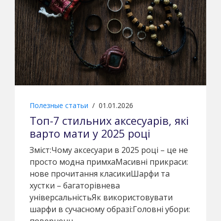
Полезные статьи
/
01.01.2026
Топ-7 стильних аксесуарів, які
варто мати у 2025 році
Зміст:Чому аксесуари в 2025 році – це не
просто модна примхаМасивні прикраси:
нове прочитання класикиШарфи та
хустки – багаторівнева
універсальністьЯк використовувати
шарфи в сучасному образі:Головні убори:
поверненн…